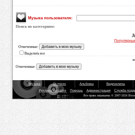
Музыка пользователя:
Поиск по категориям:
Д
Популярны
Отмеченные:
Выделить все
в
Отмеченные:
Музыка
Dj mixes
Альбомы
Видеоклипы
Реклама на сайте
Помощь
Администрация
Служба подд
Все права защищены © 2007-2026 Biso