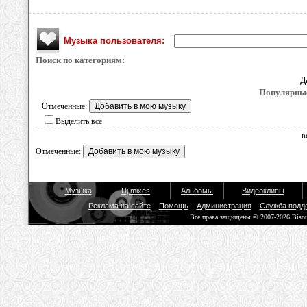
Музыка пользователя:
Поиск по категориям:
Д
Популярные
Отмеченные:
Выделить все
в
Отмеченные:
Музыка
Dj mixes
Альбомы
Видеоклипы
Реклама на сайте
Помощь
Администрация
Служба подд
Все права защищены © 2007-2026 Biso