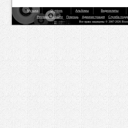
Музыка
Dj mixes
Альбомы
Видеоклипы
Реклама на сайте
Помощь
Администрация
Служба подд
Все права защищены © 2007-2026 Biso