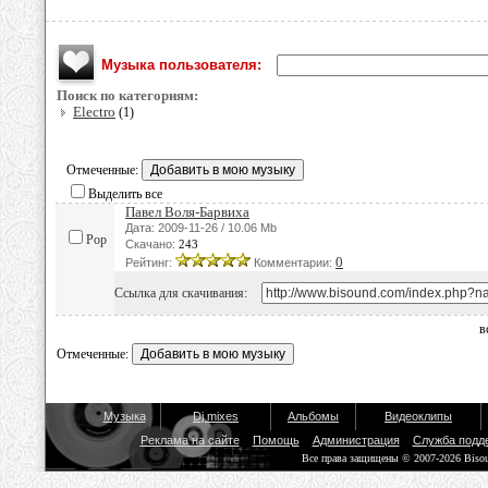
Музыка пользователя:
Поиск по категориям:
Electro
(1)
Отмеченные:
Выделить все
Павел Воля-Барвиха
Дата: 2009-11-26 / 10.06 Mb
Pop
Скачано:
243
0
Рейтинг:
Комментарии:
Ссылка для скачивания:
в
Отмеченные:
Музыка
Dj mixes
Альбомы
Видеоклипы
Реклама на сайте
Помощь
Администрация
Служба подд
Все права защищены © 2007-2026 Biso