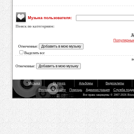
Музыка пользователя:
Поиск по категориям:
Д
Популярны
Отмеченные:
Выделить все
в
Отмеченные:
Музыка
Dj mixes
Альбомы
Видеоклипы
Реклама на сайте
Помощь
Администрация
Служба подд
Все права защищены © 2007-2026 Biso