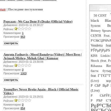
| Последние поступления
рные
50 CENT
black
Bla
Popcaan - We Caa Done Ft Drake (Official Video)
Добавлено: 2023-01-11 23:30:27
System
Bo
Рейтинг:
Britney Spears
Комментарии:
1
CENTR Feat.
Просмотров:
953
Р‘СЊСЏРЅРєР
Vendetta fe
РЎРµРјРµРЅ 
Amruta Fadnavis - Mood Banaleya (Video) | Meet Bros |
KISS
Linkin 
Avinash Mishra, Mehak Ghai | Kumaar
Shock (feat. 
Добавлено: 2023-01-11 23:30:06
Rihanna
Ro
Рейтинг:
Комментарии:
0
баста
буты
Просмотров:
1003
feat Г‘ГЄГ°Г
(Live)
ко
Р СћР ВµР 
YoungBoy Never Broke Again - Black ( Official Music
(Live)
Video )
Р СћРЎР
Добавлено: 2023-01-11 23:29:51
Р РЋР С”Р
Рейтинг:
РџР
Комментарии:
0
Просмотров:
854
РўСЂ