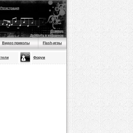
|
Регистрация
Помощь
Добавить в избранное
Видео приколы
Flash-игры
атели
Форум