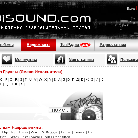
Вход
льбомы
Видеоклипы
Топ Радио
Радиостанции
Моя музыка
Моя страница
Пользов
ю Группы (Имени Исполнителя):
|
|
|
|
|
|
|
|
|
|
|
|
|
|
|
|
|
|
|
|
|
O
P
Q
R
S
T
U
V
W
X
Y
Z
А
Б
В
Г
Д
Е
Ж
З
И
К
|
|
|
|
|
Ш
Щ
Э
Ю
Я
льным Направлениям:
Hip-Hop
Latin
World & Reggae
House
Trance
Techno
|
|
|
|
|
|
|
isco
Blues
Jazz
Vocal
Folk
Undefined
|
|
|
|
|