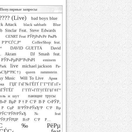
Популярные запросы
???? (Live)
bad boys blue
ck Attack
black sabbath
Blue
b Sinclar Feat. Steve Edwards
CENRT Feat РЎРјРѕРєРё РњРћ
 Р‘Р°СЃС‚Р°
CoffeeShop feat.
°
DAVID GUETTA
David
at. Akram
DJ Smash feat.
РЎР»РµРїР°РєРѕРІ
eminem
live
michael jackson
Park
Pa-
РљСЂР°РІС†)
queen
rammstein
Will To Live
xy Music
Ария
рка
ГЏГ ГѕГ№ГЁГҐ Г’Г°ГіГ±Г»
їГЎГЁГ­
Г’ГҐГ«ГҐГўГЁГ§Г®Г°
роль и шут
пающие трусы
В»Р ВµР Р†Р С‘Р В·Р С•РЎР‚
Р СџР В°РЎР‹РЎвЂ°Р С‘Р Вµ
‚РЎС“РЎРѓРЎвЂ№ feat
ЎР‚РЎРЏР В±Р С‘Р Р…
°СЋС‰РёРµ
СѓСЃС‹ feat