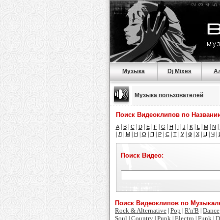
Музыка
Dj Mixes
А
Музыка пользователей
Поиск Видеоклипов по Названи
|
|
|
|
|
|
|
|
|
|
|
|
|
|
A
B
C
D
E
F
G
H
I
J
K
L
M
N
|
|
|
|
|
|
|
|
|
|
|
|
|
|
Л
М
Н
О
П
Р
С
Т
У
Ф
Х
Ц
Ч
Поиск Видео:
Поиск Видеоклипов по Музыка
Rock & Alternative
Pop
R'n'B
Dance
|
|
|
Soul
Country
Punk
Electro
Funk
D
|
|
|
|
|