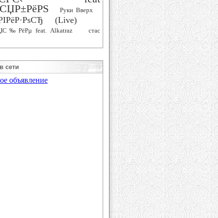
СЏР±РёРЅ
Руки Вверх
РІРёР·РѕСЂ (Live)
ЏС‰РёРµ feat. Alkatraz
стас
в сети