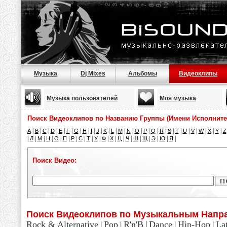
Музыка
Dj Mixes
Альбомы
Видеоклипы
Музыка пользователей
Моя музыка
Поиск Видеоклипов по Названию Группы (Имени Исполните
|
|
|
|
|
|
|
|
|
|
|
|
|
|
|
|
|
|
|
|
|
|
|
|
|
A
B
C
D
E
F
G
H
I
J
K
L
M
N
O
P
Q
R
S
T
U
V
W
X
Y
Z
|
|
|
|
|
|
|
|
|
|
|
|
|
|
|
|
|
|
|
Л
М
Н
О
П
Р
С
Т
У
Ф
Х
Ц
Ч
Ш
Щ
Э
Ю
Я
Поиск Видео:
Поиск Видеоклипов по Музыкальным Напр
Rock & Alternative
Pop
R'n'B
Dance
Hip-Hop
La
|
|
|
|
|