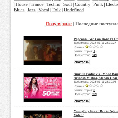
House
Trance
Techno
Soul
Country
Punk
Electr
|
|
|
|
|
|
|
Blues
Jazz
Vocal
Folk
Undefined
|
|
|
|
| Последние поступл
Популярные
Popcaan - We Caa Done Ft Dra
Добавлено: 2023-01-11 23:30:27
Рейтинг:
Комментарии:
1
Просмотров:
949
Amruta Fadnavis - Mood Banal
Avinash Mishra, Mehak Ghai
Добавлено: 2023-01-11 23:30:06
Рейтинг:
Комментарии:
0
Просмотров:
999
YoungBoy Never Broke Again -
Video )