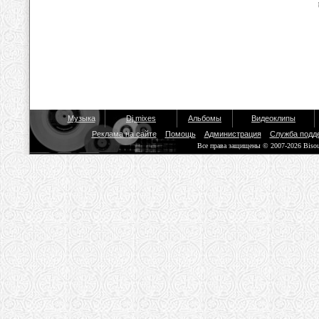
Музыка
Dj mixes
Альбомы
Видеоклипы
Реклама на сайте
Помощь
Администрация
Служба подд
Все права защищены © 2007-2026 Biso