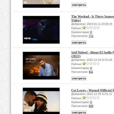
The Weeknd - Is There Someon
Video)
Добавлено: 2023-01-11 23:26:23
Рейтинг:
Комментарии:
0
Просмотров:
771
Saif Nabeel - Abous El Sodfa [
(2022)
Добавлено: 2022-12-29 11:51:26
Рейтинг:
Комментарии:
0
Просмотров:
911
Coi Leray - Wasted (Official 
Добавлено: 2022-12-29 11:51:11
Рейтинг:
Комментарии:
0
Просмотров:
820