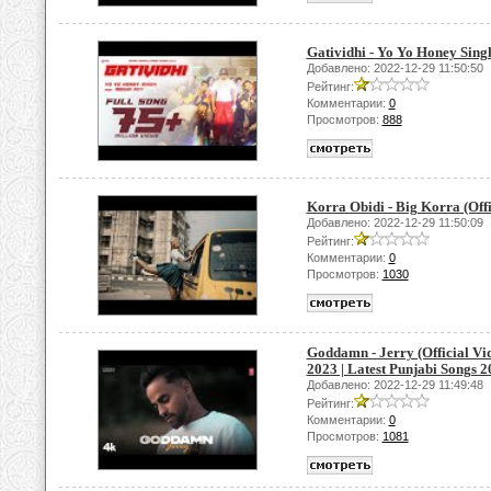
Gatividhi - Yo Yo Honey Sing
Добавлено: 2022-12-29 11:50:50
Рейтинг:
Комментарии:
0
Просмотров:
888
Korra Obidi - Big Korra (Offi
Добавлено: 2022-12-29 11:50:09
Рейтинг:
Комментарии:
0
Просмотров:
1030
Goddamn - Jerry (Official Vi
2023 | Latest Punjabi Songs 20
Добавлено: 2022-12-29 11:49:48
Рейтинг:
Комментарии:
0
Просмотров:
1081