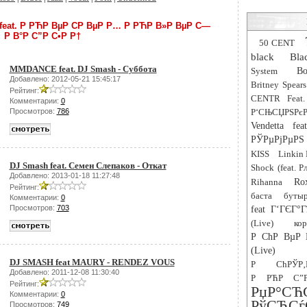
 feat. Р РЋР ВµР СР ВµР Р… Р РЋР В»Р ВµР С—
Р В°Р С”Р С•Р Р†
50 CENT
black
Bla
MMDANCE feat. DJ Smash - Суббота
System
Bo
Добавлено: 2012-05-21 15:45:17
Britney Spears
Рейтинг:
CENTR Feat.
Комментарии:
0
Просмотров:
786
Р‘СЊСЏРЅРєР
Vendetta fe
РЎРµРјРµРЅ 
KISS
Linkin 
DJ Smash feat. Семен Слепаков - Откат
Shock (feat. 
Добавлено: 2013-01-18 11:27:48
Rihanna
Ro
Рейтинг:
баста
буты
Комментарии:
0
Просмотров:
703
feat Г‘ГЄГ°Г
(Live)
ко
Р СћР ВµР 
(Live)
DJ SMASH feat MAURY - RENDEZ VOUS
Р СћРЎР
Добавлено: 2011-12-08 11:30:40
Р РЋР С”Р
Рейтинг:
РџР
Комментарии:
0
РўСЂ
Просмотров:
749