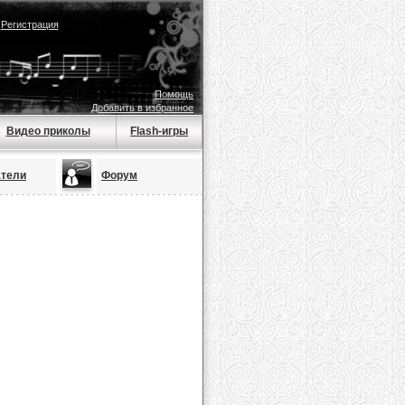
|
Регистрация
Помощь
Добавить в избранное
Видео приколы
Flash-игры
атели
Форум