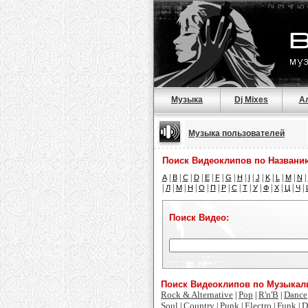
Музыка
Dj Mixes
А
Музыка пользователей
Поиск Видеоклипов по Названи
|
|
|
|
|
|
|
|
|
|
|
|
|
|
A
B
C
D
E
F
G
H
I
J
K
L
M
N
|
|
|
|
|
|
|
|
|
|
|
|
|
|
Л
М
Н
О
П
Р
С
Т
У
Ф
Х
Ц
Ч
Поиск Видео:
Поиск Видеоклипов по Музыка
Rock & Alternative
Pop
R'n'B
Dance
|
|
|
Soul
Country
Punk
Electro
Funk
D
|
|
|
|
|