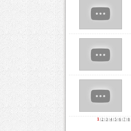
1
2
3
4
5
6
7
8
|
|
|
|
|
|
|