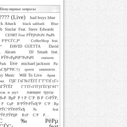
Популярные запросы
???? (Live)
bad boys blue
ck Attack
black sabbath
Blue
b Sinclar Feat. Steve Edwards
CENRT Feat РЎРјРѕРєРё РњРћ
 Р‘Р°СЃС‚Р°
CoffeeShop feat.
°
DAVID GUETTA
David
at. Akram
DJ Smash feat.
РЎР»РµРїР°РєРѕРІ
eminem
live
michael jackson
Park
Pa-
РљСЂР°РІС†)
queen
rammstein
Will To Live
xy Music
Ария
рка
ГЏГ ГѕГ№ГЁГҐ Г’Г°ГіГ±Г»
їГЎГЁГ­
Г’ГҐГ«ГҐГўГЁГ§Г®Г°
роль и шут
пающие трусы
В»Р ВµР Р†Р С‘Р В·Р С•РЎР‚
Р СџР В°РЎР‹РЎвЂ°Р С‘Р Вµ
‚РЎС“РЎРѓРЎвЂ№ feat
ЎР‚РЎРЏР В±Р С‘Р Р…
°СЋС‰РёРµ
СѓСЃС‹ feat