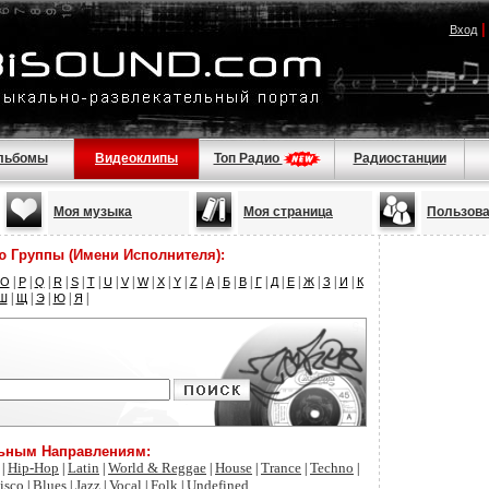
Вход
льбомы
Видеоклипы
Топ Радио
Радиостанции
Моя музыка
Моя страница
Пользов
ю Группы (Имени Исполнителя):
|
|
|
|
|
|
|
|
|
|
|
|
|
|
|
|
|
|
|
|
|
O
P
Q
R
S
T
U
V
W
X
Y
Z
А
Б
В
Г
Д
Е
Ж
З
И
К
|
|
|
|
|
Ш
Щ
Э
Ю
Я
льным Направлениям:
Hip-Hop
Latin
World & Reggae
House
Trance
Techno
|
|
|
|
|
|
|
isco
Blues
Jazz
Vocal
Folk
Undefined
|
|
|
|
|