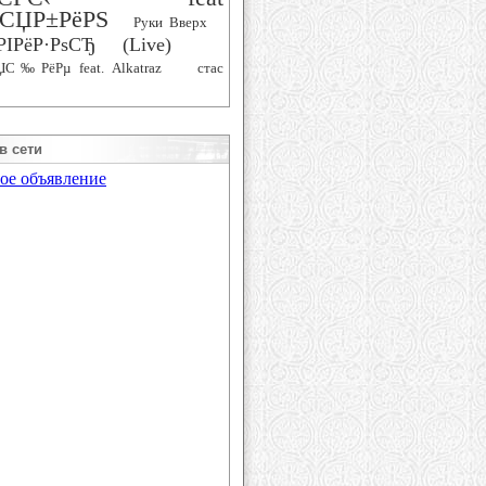
СЏР±РёРЅ
Руки Вверх
РІРёР·РѕСЂ (Live)
ЏС‰РёРµ feat. Alkatraz
стас
в сети