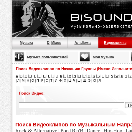
Музыка
Dj Mixes
Альбомы
Видеоклипы
Музыка пользователей
Моя музыка
Поиск Видеоклипов по Названию Группы (Имени Исполните
|
|
|
|
|
|
|
|
|
|
|
|
|
|
|
|
|
|
|
|
|
|
|
|
|
A
B
C
D
E
F
G
H
I
J
K
L
M
N
O
P
Q
R
S
T
U
V
W
X
Y
Z
|
|
|
|
|
|
|
|
|
|
|
|
|
|
|
|
|
|
|
Л
М
Н
О
П
Р
С
Т
У
Ф
Х
Ц
Ч
Ш
Щ
Э
Ю
Я
Поиск Видео:
Поиск Видеоклипов по Музыкальным Напр
Rock & Alternative
Pop
R'n'B
Dance
Hip-Hop
La
|
|
|
|
|