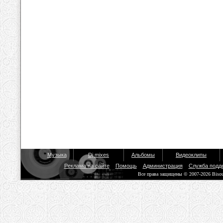
Музыка
Dj mixes
Альбомы
Видеоклипы
Реклама на сайте
Помощь
Администрация
Служба подд
Все права защищены © 2007-2026 Biso