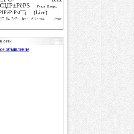
СЏР±РёРЅ
Руки Вверх
РІРёР·РѕСЂ (Live)
ЏС‰РёРµ feat. Alkatraz
стас
в сети