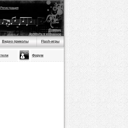
|
Регистрация
Помощь
Добавить в избранное
Видео приколы
Flash-игры
атели
Форум