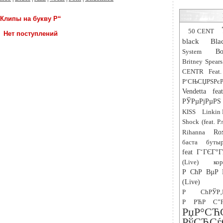
Клипы на букву Р“
50 CENT
Нет поступлений
black
Bla
System
Bo
Britney Spears
CENTR Feat.
Р‘СЊСЏРЅРєР
Vendetta fe
РЎРµРјРµРЅ 
KISS
Linkin 
Shock (feat. 
Rihanna
Ro
баста
буты
feat Г‘ГЄГ°Г
(Live)
ко
Р СћР ВµР 
(Live)
Р СћРЎР
Р РЋР С”Р
РџР
РўСЂ