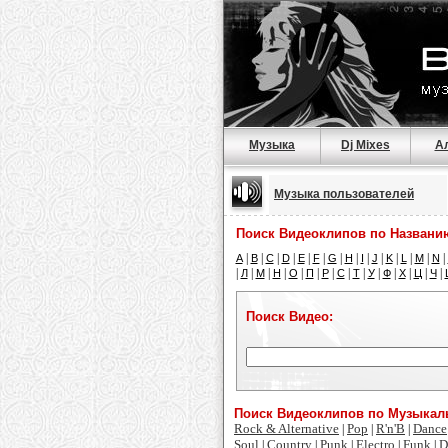
Музыка
Dj Mixes
А
Музыка пользователей
Поиск Видеоклипов по Названи
|
|
|
|
|
|
|
|
|
|
|
|
|
|
A
B
C
D
E
F
G
H
I
J
K
L
M
N
|
|
|
|
|
|
|
|
|
|
|
|
|
|
Л
М
Н
О
П
Р
С
Т
У
Ф
Х
Ц
Ч
Поиск Видео:
Поиск Видеоклипов по Музыка
Rock & Alternative
Pop
R'n'B
Dance
|
|
|
Soul
Country
Punk
Electro
Funk
D
|
|
|
|
|