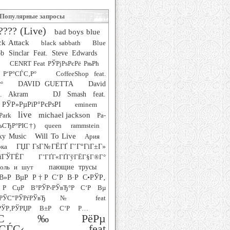
Популярные запросы
???? (Live)
bad boys blue
ck Attack
black sabbath
Blue
b Sinclar Feat. Steve Edwards
CENRT Feat РЎРјРѕРєРё РњРћ
 Р‘Р°СЃС‚Р°
CoffeeShop feat.
°
DAVID GUETTA
David
at. Akram
DJ Smash feat.
РЎР»РµРїР°РєРѕРІ
eminem
live
michael jackson
Park
Pa-
РљСЂР°РІС†)
queen
rammstein
Will To Live
xy Music
Ария
рка
ГЏГ ГѕГ№ГЁГҐ Г’Г°ГіГ±Г»
їГЎГЁГ­
Г’ГҐГ«ГҐГўГЁГ§Г®Г°
роль и шут
пающие трусы
В»Р ВµР Р†Р С‘Р В·Р С•РЎР‚
Р СџР В°РЎР‹РЎвЂ°Р С‘Р Вµ
‚РЎС“РЎРѓРЎвЂ№ feat
ЎР‚РЎРЏР В±Р С‘Р Р…
°СЋС‰РёРµ
СѓСЃС‹ feat