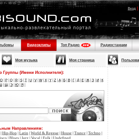
Вход
льбомы
Видеоклипы
Топ Радио
Радиостанции
Моя музыка
Моя страница
Пользов
ю Группы (Имени Исполнителя):
|
|
|
|
|
|
|
|
|
|
|
|
|
|
|
|
|
|
|
|
|
O
P
Q
R
S
T
U
V
W
X
Y
Z
А
Б
В
Г
Д
Е
Ж
З
И
К
|
|
|
|
|
Ш
Щ
Э
Ю
Я
льным Направлениям:
Hip-Hop
Latin
World & Reggae
House
Trance
Techno
|
|
|
|
|
|
|
isco
Blues
Jazz
Vocal
Folk
Undefined
|
|
|
|
|