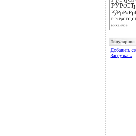
РЎРєСЂ
РўРµР»Рµ
Р‘Р»РµСЃС‚С
михайлов
Популярное 