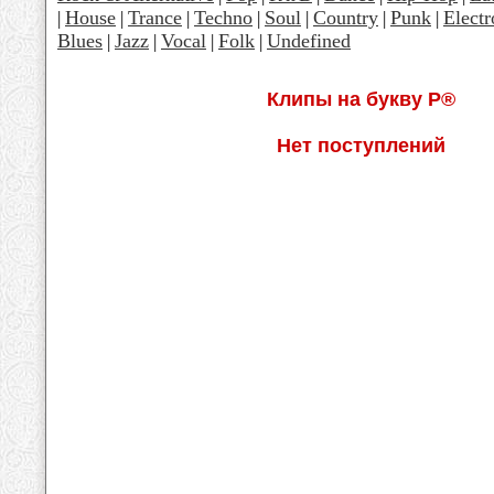
House
Trance
Techno
Soul
Country
Punk
Electr
|
|
|
|
|
|
|
Blues
Jazz
Vocal
Folk
Undefined
|
|
|
|
Клипы на букву Р®
Нет поступлений