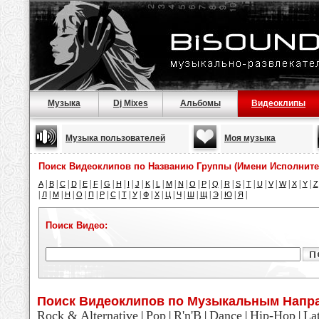
Музыка
Dj Mixes
Альбомы
Видеоклипы
Музыка пользователей
Моя музыка
Поиск Видеоклипов по Названию Группы (Имени Исполните
|
|
|
|
|
|
|
|
|
|
|
|
|
|
|
|
|
|
|
|
|
|
|
|
|
A
B
C
D
E
F
G
H
I
J
K
L
M
N
O
P
Q
R
S
T
U
V
W
X
Y
Z
|
|
|
|
|
|
|
|
|
|
|
|
|
|
|
|
|
|
|
Л
М
Н
О
П
Р
С
Т
У
Ф
Х
Ц
Ч
Ш
Щ
Э
Ю
Я
Поиск Видео:
Поиск Видеоклипов по Музыкальным Напр
Rock & Alternative
Pop
R'n'B
Dance
Hip-Hop
La
|
|
|
|
|