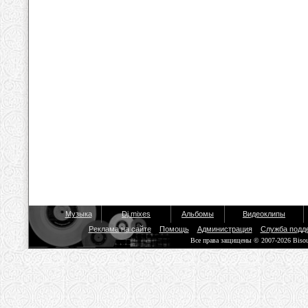
Музыка
Dj mixes
Альбомы
Видеоклипы
Реклама на сайте
Помощь
Администрация
Служба подд
Все права защищены © 2007-2026 Biso