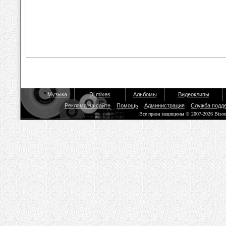
Музыка
Dj mixes
Альбомы
Видеоклипы
Реклама на сайте
Помощь
Администрация
Служба подд
Все права защищены © 2007-2026 Biso