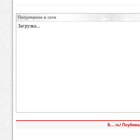
Популярное в сети
Б....ть! Поубив