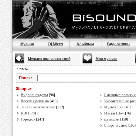
Музыка
Dj Mixes
Альбомы
Видеоклипы
Музыка пользователей
Моя музыка
назад
Поиск:
Жанры:
Видеоанекдоты
Смешные полити
[96]
Веселая реклама
Уморительные раз
[418]
Забавные животные
Мультяшки
[512]
[482]
КВН
Маски Шоу
[781]
[76]
Городок
Детишки
[247]
[159]
Спорт и смех
[165]