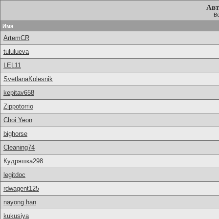
Авт
Вс
Имя
ArtemCR
tululueva
LEL11
SvetlanaKolesnik
kepitav658
Zippotorrio
Choi Yeon
bighorse
Cleaning74
Кудряшка298
legitdoc
rdwagent125
nayong han
kukusiya