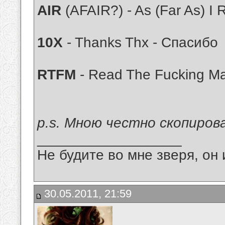
AIR
(AFAIR?) - As (Far As) 
10X
- Thanks Thx - Спасибо
RTFM
- Read The Fucking M
p.s. Мною честно скопиров
__________________
Не будите во мне зверя, он 
30.05.2011, 21:59