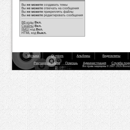
Вы
не можете
создавать темы
Вы
не можете
отвечать на сообщения
Вы
не можете
прикреплять файлы
Вы
не можете
редактировать сообщения
BB коды
Вкл.
Смайлы
Вкл.
[IMG]
код
Вкл.
HTML код
Выкл.
Музыка
Dj mixes
Альбомы
Видеоклипы
Реклама на сайте
Помощь
Администрация
Служба под
Все права защищены © 2007-2026 Bisou