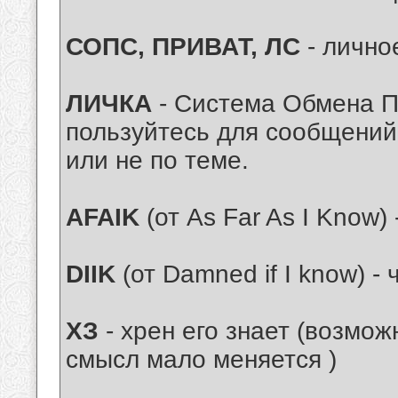
СОПС, ПРИВАТ, ЛС
- лично
ЛИЧКА
- Система Обмена 
пользуйтесь для сообщений
или не по теме.
AFAIK
(от As Far As I Know)
DIIK
(от Damned if I know) - 
ХЗ
- хрен его знает (возмо
смысл мало меняется )