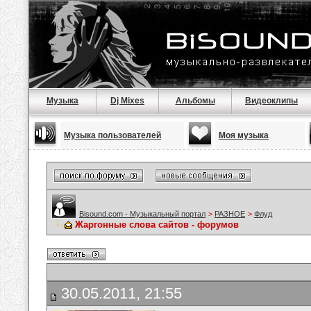
Музыка
Dj Mixes
Альбомы
Видеоклипы
Музыка пользователей
Моя музыка
Bisound.com - Музыкальный портал
>
РАЗНОЕ
>
Флуд
Жаргонные слова сайтов - форумов
30.05.2011, 21:55