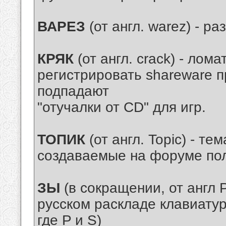
ВАРЕЗ
(от англ. warez) - р
КРЯК
(от англ. crack) - лом
регистрировать shareware п
подпадают
"отучалки от CD" для игр.
ТОПИК
(от англ. Topic) - те
создаваемые на форуме пол
ЗЫ
(в сокращении, от англ P
русском раскладе клавиатур
где P и S)