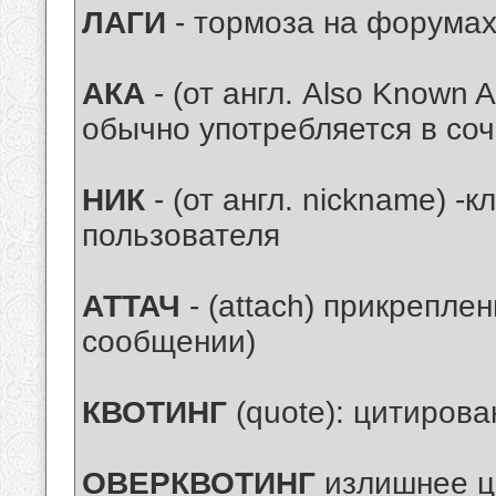
ЛАГИ
- тормоза на форумах 
АКА
- (от англ. Also Known A
обычно употребляется в соч
НИК
- (от англ. nickname) -к
пользователя
АТТАЧ
- (attach) прикрепле
сообщении)
КВОТИНГ
(quote): цитирова
ОВЕРКВОТИНГ
излишнее ц