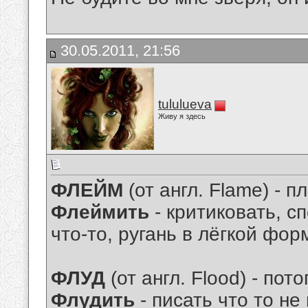
30.05.2011, 21:56
tululueva
Живу я здесь
ФЛЕЙМ
(от англ. Flame) - п
Флеймить
- критиковать, сп
что-то, ругань в лёгкой форм
ФЛУД
(от англ. Flood) - пото
Флудить
- писать что то не