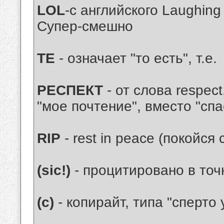
LOL
-с английского Laughing
Супер-смешно
ТЕ
- означает "то есть", т.е.
РЕСПЕКТ
- от слова respect
"мое почтение", вместо "спа
RIP
- rest in peace (покойся
(sic!)
- процитировано в точ
(с)
- копирайт, типа "сперто у