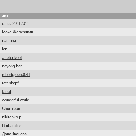
Имя
ольга20112011
Макс Железякин
namana
len
a.totenkopf
nayong han
robertgreen0041
totenkopf.
farrel
wonderful-world
Choi Yeon
nikitenko.p
BarbaraBis
ДанаИванова