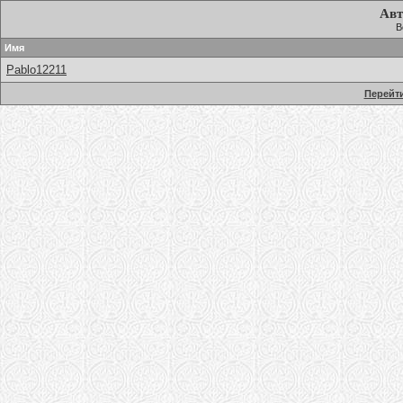
Авт
В
Имя
Pablo12211
Перейти