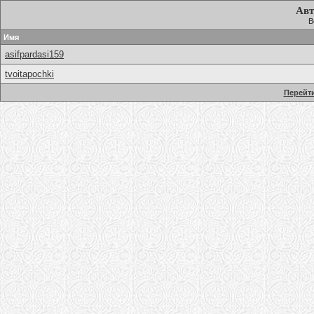
Авт
В
Имя
asifpardasi159
tvoitapochki
Перейти