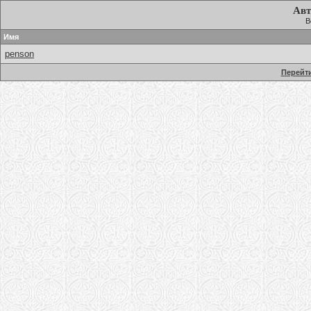
Авт
В
Имя
penson
Перейти