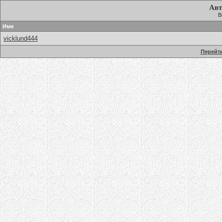
Авт
В
Имя
vicklund444
Перейти