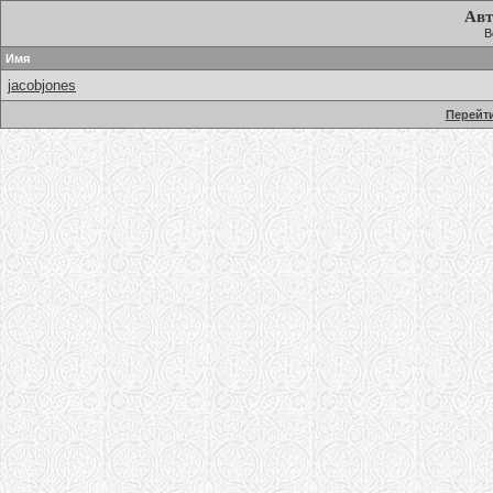
Авт
В
Имя
jacobjones
Перейти