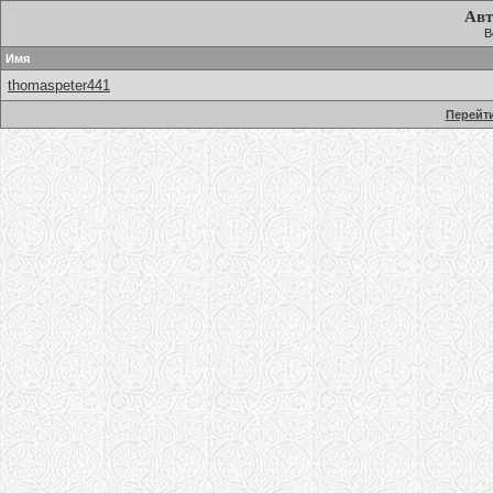
Авт
В
Имя
thomaspeter441
Перейти