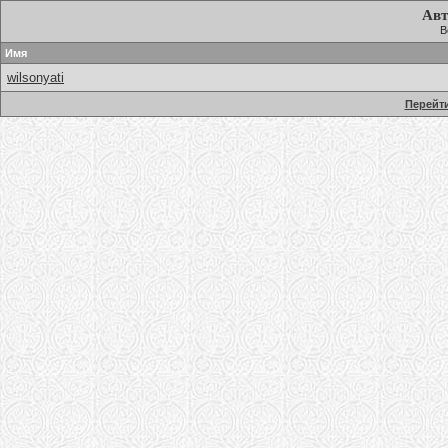
Авт
В
Имя
wilsonyati
Перейти