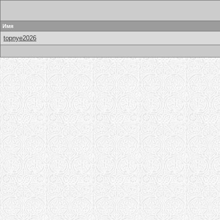
Имя
topnye2026