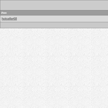
Имя
hotseller68