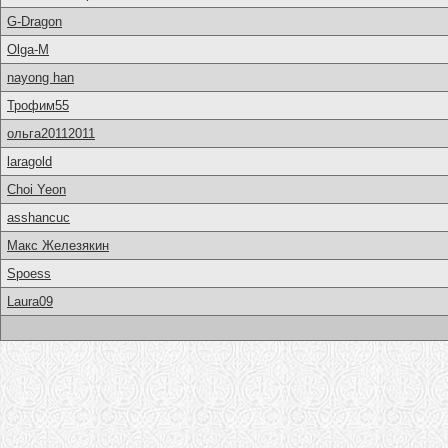
G-Dragon
Olga-M
nayong han
Трофим55
ольга20112011
laragold
Choi Yeon
asshancuc
Макс Железякин
Spoess
Laura09