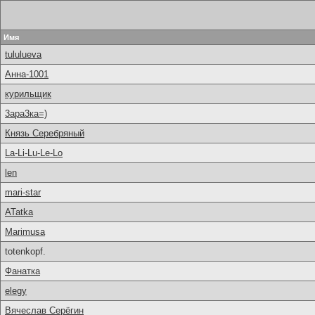
Имя
tululueva
Анна-1001
курильщик
3ара3ка=)
Князь Серебряный
La-Li-Lu-Le-Lo
len
mari-star
ATatka
Marimusa
totenkopf.
Фанатка
elegy
Вячеслав Серёгин