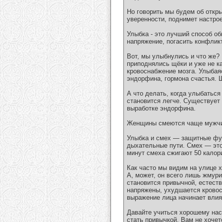
Но говорить мы будем об откры
уверенности, поднимет настро
Улыбка - это лучший способ о
напряжение, погасить конфликт
Вот, мы улыбнулись и что же?
приподнялись щёки и уже не к
кровоснабжение мозга. Улыбая
эндорфина, гормона счастья. 
А что делать, когда улыбаться
становится легче. Существует
выработке эндорфина.
Женщины смеются чаще мужчин
Улыбка и смех — защитные фу
дыхательные пути. Смех — это
минут смеха сжигают 50 калор
Как часто мы видим на улице 
А, может, он всего лишь жмури
становится привычной, естеств
напряжены, ухудшается кровос
выражение лица начинает влият
Давайте учиться хорошему нас
стать привычкой. Вам не хочет