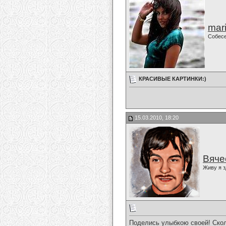
mari
Собес
КРАСИВЫЕ КАРТИНКИ:)
15.03.2010, 18:20
Вяче
Живу я з
Поделись улыбкою своей! Скол