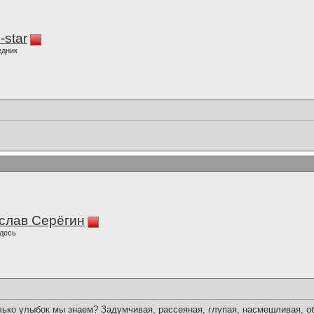
-star
едник
слав Серёгин
десь
ько улыбок мы знаем? Задумчивая, рассеяная, глупая, насмешливая, об