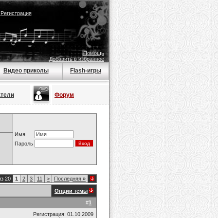
|
Регистрация
Помощь
Добавить в избранное
Видео приколы
Flash-игры
атели
Форум
Имя
Пароль
из 20
1
2
3
11
>
Последняя
»
Опции темы
#
1
Регистрация: 01.10.2009