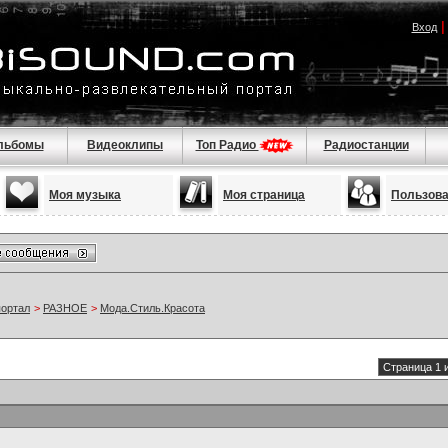
Вход
льбомы
Видеоклипы
Топ Радио
Радиостанции
Моя музыка
Моя страница
Пользов
портал
>
РАЗНОЕ
>
Мода.Стиль.Красота
Страница 1 