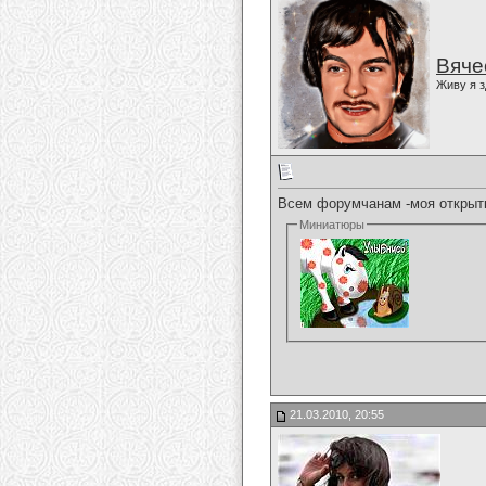
Вяче
Живу я з
Всем форумчанам -моя открыт
Миниатюры
21.03.2010, 20:55