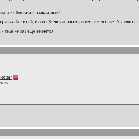
рите их близким и незнакомым!
 привыкайте к ней, и она обеспечит вам хорошее настроение. А хорошее н
к тебе не раз ещё вернётся!
-star
едник