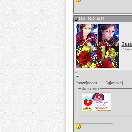
15.04.2010, 10:52
3ар
Собес
[move]вооот........)))[/move]
Миниатюры
__________________