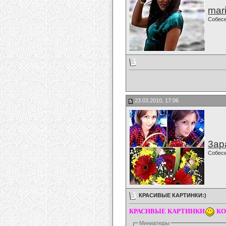
mari
Собес
23.03.2010, 17:06
3ар
Собес
КРАСИВЫЕ КАРТИНКИ:)
КРАСИВЫЕ КАРТИНКИ
КО
Миниатюры