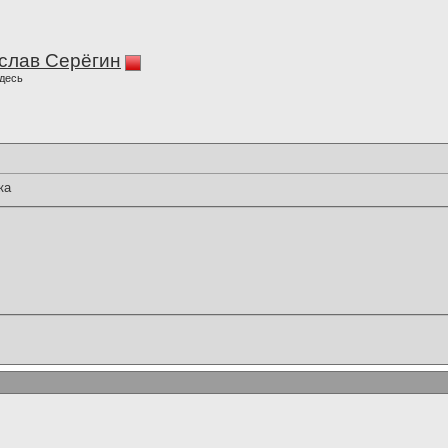
слав Серёгин
десь
ка