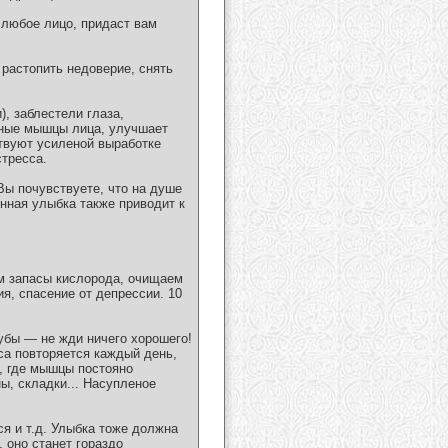
 любое лицо, придаст вам
растопить недоверие, снять
, заблестели глаза,
ёные мышцы лица, улучшает
твуют усиленой выработке
тресса.
Вы почувствуете, что на душе
нная улыбка также приводит к
м запасы кислорода, очищаем
я, спасение от депрессии. 10
убы ― не жди ничего хорошего!
аса повторяется каждый день,
х, где мышцы постояно
ы, складки... Насупленое
я и т.д. Улыбка тоже должна
 оно станет гораздо