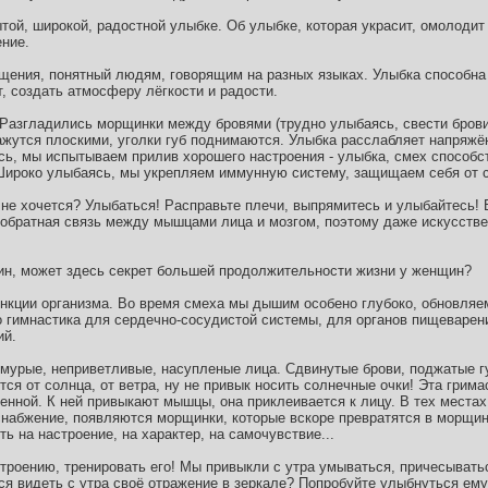
той, широкой, радостной улыбке. Об улыбке, которая украсит, омолодит
ение.
бщения, понятный людям, говорящим на разных языках. Улыбка способна 
, создать атмосферу лёгкости и радости.
 Разгладились морщинки между бровями (трудно улыбаясь, свести брови)
ажутся плоскими, уголки губ поднимаются. Улыбка расслабляет напряж
сь, мы испытываем прилив хорошего настроения - улыбка, смех способс
Широко улыбаясь, мы укрепляем иммунную систему, защищаем себя от с
 не хочется? Улыбаться! Расправьте плечи, выпрямитесь и улыбайтесь! 
 обратная связь между мышцами лица и мозгом, поэтому даже искусстве
, может здесь секрет большей продолжительности жизни у женщин?
нкции организма. Во время смеха мы дышим особено глубоко, обновляе
 гимнастика для сердечно-сосудистой системы, для органов пищеварени
ий.
хмурые, неприветливые, насупленые лица. Сдвинутые брови, поджатые г
тся от солнца, от ветра, ну не привык носить солнечные очки! Эта грим
енной. К ней привыкают мышцы, она приклеивается к лицу. В тех места
набжение, появляются морщинки, которые вскоре превратятся в морщин
ь на настроение, на характер, на самочувствие...
троению, тренировать его! Мы привыкли с утра умываться, причесыватьс
ся видеть с утра своё отражение в зеркале? Попробуйте улыбнуться ему,