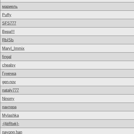
мариель
Puffy
SFS777
Вера!!!
RЫSЬ
Maryl_Immix
fingal
chealsy
Гунечка
gen-nov
nataly777
Ninorry
пантера
Mylashka
-{4ёRtиk}-
nayong han