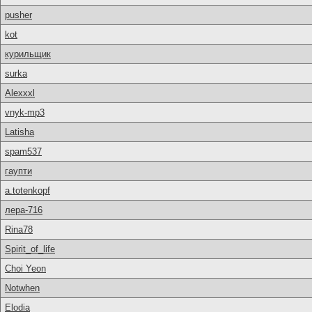
pusher
kot
курильщик
surka
Alexxxl
vnyk-mp3
Latisha
spam537
гаупти
a.totenkopf
лера-716
Rina78
Spirit_of_life
Choi Yeon
Notwhen
Elodia