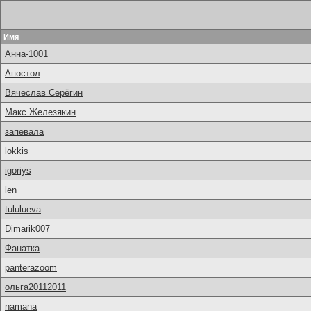
Имя
Анна-1001
Апостол
Вячеслав Серёгин
Макс Железякин
запевала
lokkis
igoriys
len
tululueva
Dimarik007
Фанатка
panterazoom
ольга20112011
namana