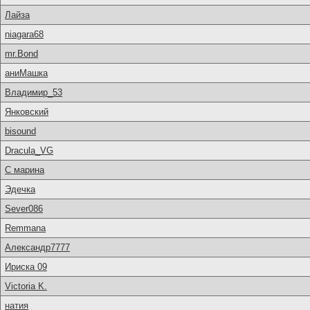
Лайза
niagara68
mr.Bond
аниМашка
Владимир_53
Янковский
bisound
Dracula_VG
С марина
Эдечка
Sever086
Remmana
Александр7777
Ириска 09
Victoria K.
натия