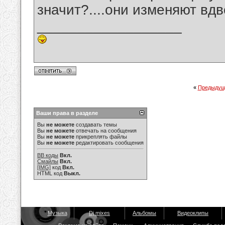
значит?....они изменяют вдв
__________________
«
Предыдущ
Ваши права в разделе
Вы
не можете
создавать темы
Вы
не можете
отвечать на сообщения
Вы
не можете
прикреплять файлы
Вы
не можете
редактировать сообщения
BB коды
Вкл.
Смайлы
Вкл.
[IMG]
код
Вкл.
HTML код
Выкл.
Музыка
Dj mixes
Альбомы
Видеоклипы