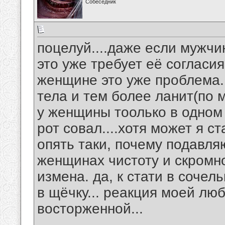
Собеседник
поцелуй....даже если мужчи
это уже требует её согласи
женщине это уже проблема..
тела и тем более ланит(по
у женщины тоолько в одном 
рот совал....хотя может я с
опять таки, почему подавл
женщинах чистоту и скромно
измена. да, к стати в соче
в щёчку... реакция моей лю
восторженной...