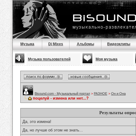
Музыка
Dj Mixes
Альбомы
Видеоклипы
Музыка пользователей
Моя музыка
Bisound.com - Музыкальный портал
>
РАЗНОЕ
>
Он и Она
поцелуй - измена или нет...?
Результаты опро
Да, это измена!
Да, но лучше об этом не знать...