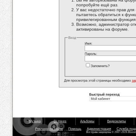
Вы не авторизованы на форум
попробуйте ещё раз.
У вас недостаточно прав для
пытаетесь обратиться к функ
привилегированным функция
Возможно, администратор отк
активированы на форуме.
Вход
Имя:
Пароль:
Запомнить?
Для просмотра этой страницы необходимо
за
Быстрый переход
Музыка
Dj mixes
Альбомы
Видеоклипы
Реклама на сайте
Помощь
Администрация
Служба под
Все права защищены © 2007-2026 Bisou