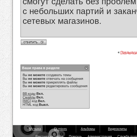
смогут сделать без проблем
с небольших партий и зака
сетевых магазинов.
«
Предыдущ
Ваши права в разделе
Вы
не можете
создавать темы
Вы
не можете
отвечать на сообщения
Вы
не можете
прикреплять файлы
Вы
не можете
редактировать сообщения
BB коды
Вкл.
Смайлы
Вкл.
[IMG]
код
Вкл.
HTML код
Выкл.
Музыка
Dj mixes
Альбомы
Видеоклипы
Реклама на сайте
Помощь
Администрация
Служба под