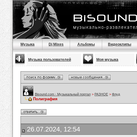
Музыка
Dj Mixes
Альбомы
Видеоклипы
Музыка пользователей
Моя музыка
Bisound.com - Музыкальный портал
>
РАЗНОЕ
>
Флуд
Полиграфия
26.07.2024, 12:54