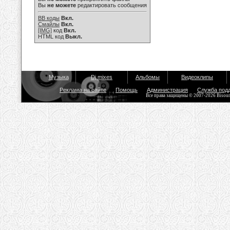
Вы
не можете
редактировать сообщения
BB коды
Вкл.
Смайлы
Вкл.
[IMG]
код
Вкл.
HTML код
Выкл.
Музыка
Dj mixes
Альбомы
Видеоклипы
Реклама на сайте
Помощь
Администрация
Служба под
Все права защищены © 2007-2026 Bisou