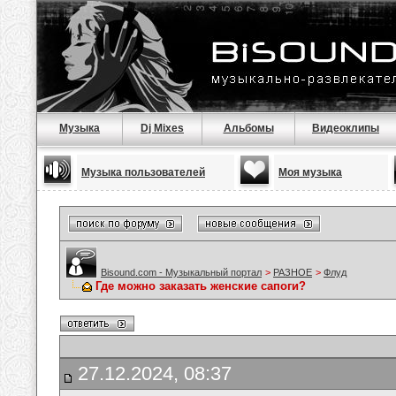
Музыка
Dj Mixes
Альбомы
Видеоклипы
Музыка пользователей
Моя музыка
Bisound.com - Музыкальный портал
>
РАЗНОЕ
>
Флуд
Где можно заказать женские сапоги?
27.12.2024, 08:37