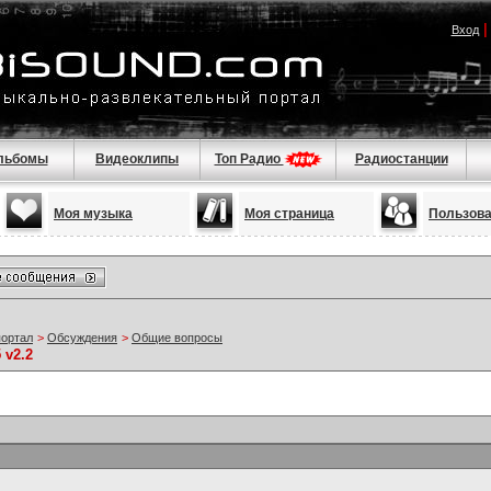
Вход
льбомы
Видеоклипы
Топ Радио
Радиостанции
Моя музыка
Моя страница
Пользов
портал
>
Обсуждения
>
Общие вопросы
 v2.2