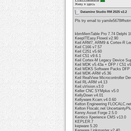
Живу я здесь
Datamine Studio RM 2025 v2.2
Pls try email to yamile5678#hotm
kbmMemTable Pro 7.74 Delphi 10
KeepITEasy.Flowol.v2.90
Keil ARM7, ARM9 & Cortex-R Le
Keil C166 v7.57
Keil C251 v5.60
Keil C51 v9.6.1
Keil Cortex-M Legacy Device Su
Keil MDK v5.43a + DFP / C51 v9
Keil MDK5 Software Packs DFP 
Keil MDK-ARM v5.36
Keil RealView Microcontroller De
Keil RL-ARM v4.13
Keil.uVision.v3.0
Keller CNC SYMplus v5.0
KellyDown v4.01
Kellyware.Kcam.v4.0.60
Kelton Engineering FLOCALC.net
Kelton Flocalc.net UncertaintyPl
Kenny Asset Forge 2.5.0
Kentico Xperience CMS v13.0
KEPLER.7
kepware 5.20
Kepware Linkmaster v2.40