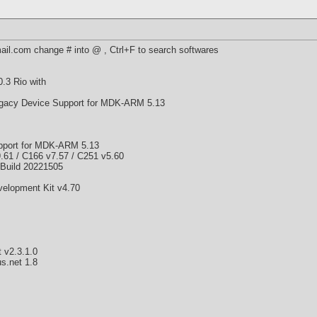
ail.com change # into @ , Ctrl+F to search softwares
.3 Rio with
gacy Device Support for MDK-ARM 5.13
pport for MDK-ARM 5.13
.61 / C166 v7.57 / C251 v5.60
Build 20221505
velopment Kit v4.70
 v2.3.1.0
us.net 1.8