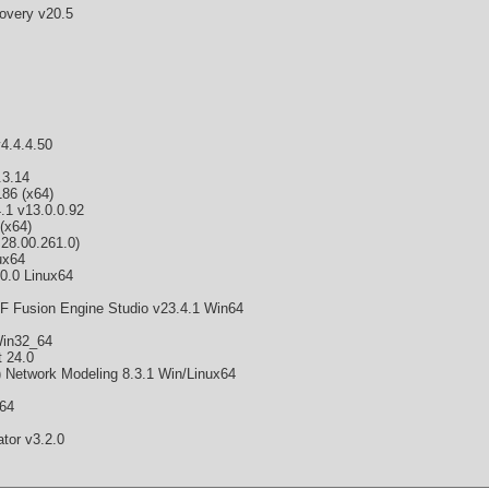
overy v20.5
4.4.4.50
.3.14
86 (x64)
.1 v13.0.0.92
(x64)
28.00.261.0)
ux64
0.0 Linux64
PF Fusion Engine Studio v23.4.1 Win64
Win32_64
t 24.0
 Network Modeling 8.3.1 Win/Linux64
x64
tor v3.2.0