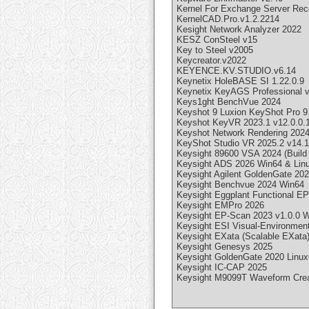
Kernel For Exchange Server Rec
KernelCAD.Pro.v1.2.2214
Kesight Network Analyzer 2022
KESZ ConSteel v15
Key to Steel v2005
Keycreator.v2022
KEYENCE.KV.STUDIO.v6.14
Keynetix HoleBASE SI 1.22.0.9
Keynetix KeyAGS Professional v
Keys1ght BenchVue 2024
Keyshot 9 Luxion KeyShot Pro 9
Keyshot KeyVR 2023.1 v12.0.0.1
Keyshot Network Rendering 2024
KeyShot Studio VR 2025.2 v14.1
Keysight 89600 VSA 2024 (Build 
Keysight ADS 2026 Win64 & Lin
Keysight Agilent GoldenGate 202
Keysight Benchvue 2024 Win64
Keysight Eggplant Functional E
Keysight EMPro 2026
Keysight EP-Scan 2023 v1.0.0 
Keysight ESI Visual-Environmen
Keysight EXata (Scalable EXata)
Keysight Genesys 2025
Keysight GoldenGate 2020 Linu
Keysight IC-CAP 2025
Keysight M9099T Waveform Crea