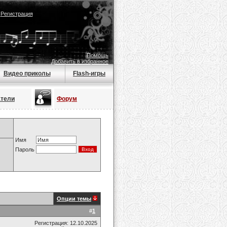
|
Регистрация
Помощь
Добавить в избранное
Видео приколы
Flash-игры
атели
Форум
Имя
Пароль
Опции темы
#
1
Регистрация: 12.10.2025