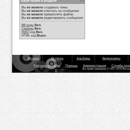
Ваши права в разделе
Вы
не можете
создавать темы
Вы
не можете
отвечать на сообщения
Вы
не можете
прикреплять файлы
Вы
не можете
редактировать сообщения
BB коды
Вкл.
Смайлы
Вкл.
[IMG]
код
Вкл.
HTML код
Выкл.
Музыка
Dj mixes
Альбомы
Видеоклипы
Реклама на сайте
Помощь
Администрация
Служба под
Все права защищены © 2007-2026 Bisou