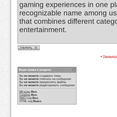
gaming experiences in one p
recognizable name among user
that combines different categ
entertainment.
«
Предыдущ
Ваши права в разделе
Вы
не можете
создавать темы
Вы
не можете
отвечать на сообщения
Вы
не можете
прикреплять файлы
Вы
не можете
редактировать сообщения
BB коды
Вкл.
Смайлы
Вкл.
[IMG]
код
Вкл.
HTML код
Выкл.