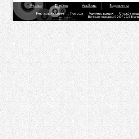
Музыка
Dj mixes
Альбомы
Видеоклипы
Реклама на сайте
Помощь
Администрация
Служба под
Все права защищены © 2007-2026 Bisou