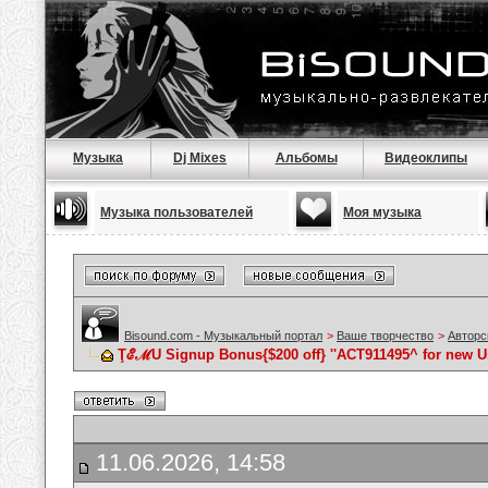
Музыка
Dj Mixes
Альбомы
Видеоклипы
Музыка пользователей
Моя музыка
Bisound.com - Музыкальный портал
>
Ваше творчество
>
Авторс
ŢℰℳU Signup Bonus{$200 off} ''ACT911495^ for new U
11.06.2026, 14:58