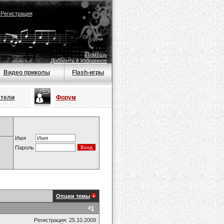
|
Регистрация
Помощь
Добавить в избранное
Видео приколы
Flash-игры
атели
Форум
Имя
Пароль
Опции темы
#
1
Регистрация: 25.10.2009