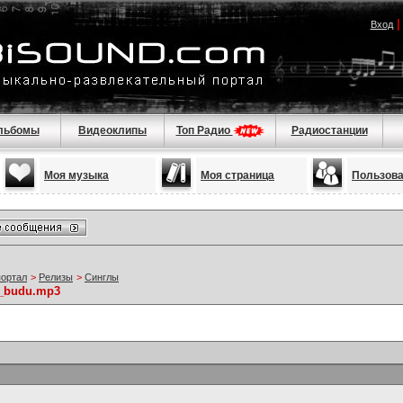
Вход
льбомы
Видеоклипы
Топ Радио
Радиостанции
Моя музыка
Моя страница
Пользов
портал
>
Релизы
>
Синглы
a_budu.mp3