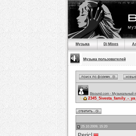
Музыка
Dj Mixes
А
Музыка пользователей
Bisound.com - Музыкальный 
2345_5ivesta_family_-_y
25.10.2009, 15:20
Pericl