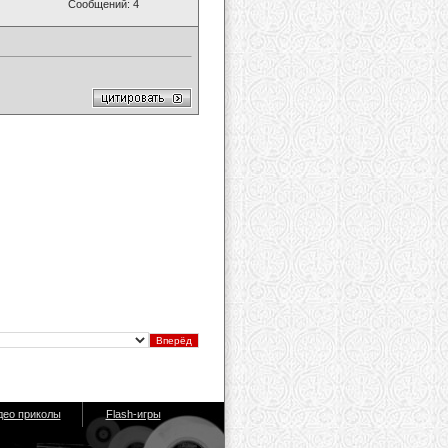
Сообщений: 4
део приколы
Flash-игры