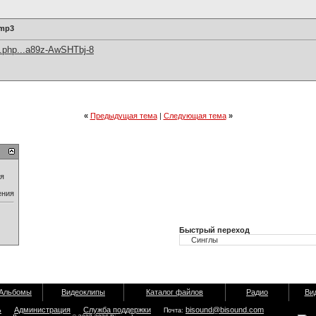
.mp3
d.php...a89z-AwSHTbj-8
«
Предыдущая тема
|
Следующая тема
»
ия
ения
Быстрый переход
Альбомы
Видеоклипы
Каталог файлов
Радио
Ви
ь
Администрация
Служба поддержки
bisound@bisound.com
Почта: