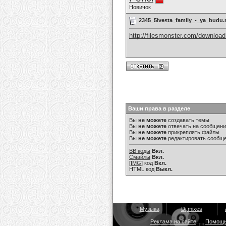
Новичок
2345_5ivesta_family_-_ya_budu
http://filesmonster.com/downloa
Ваши права в разделе
Вы
не можете
создавать темы
Вы
не можете
отвечать на сообщен
Вы
не можете
прикреплять файлы
Вы
не можете
редактировать сообщ
BB коды
Вкл.
Смайлы
Вкл.
[IMG]
код
Вкл.
HTML код
Выкл.
Музыка
Dj mixes
Реклама на сайте
Помощ