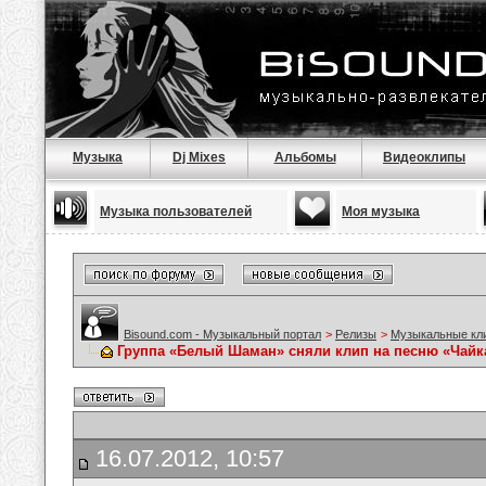
Музыка
Dj Mixes
Альбомы
Видеоклипы
Музыка пользователей
Моя музыка
Bisound.com - Музыкальный портал
>
Релизы
>
Музыкальные кл
Группа «Белый Шаман» сняли клип на песню «Чайк
16.07.2012, 10:57