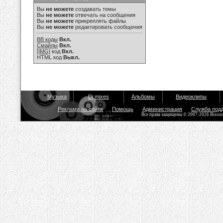
Вы
не можете
создавать темы
Вы
не можете
отвечать на сообщения
Вы
не можете
прикреплять файлы
Вы
не можете
редактировать сообщения
BB коды
Вкл.
Смайлы
Вкл.
[IMG]
код
Вкл.
HTML код
Выкл.
Музыка
Dj mixes
Альбомы
Видеоклипы
Реклама на сайте
Помощь
Администрация
Служба под
Все права защищены © 2007-2026 Bisou