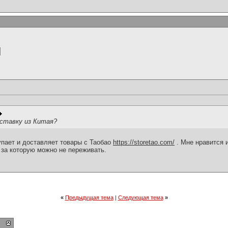
ставку из Китая?
упает и доставляет товары с Таобао
https://storetao.com/
. Мне нравится 
 за которую можно не переживать.
«
Предыдущая тема
|
Следующая тема
»