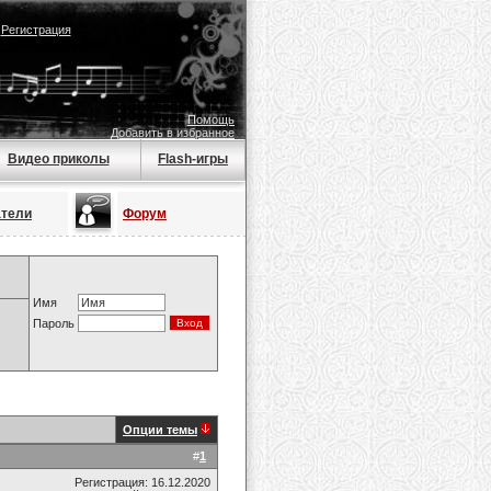
|
Регистрация
Помощь
Добавить в избранное
Видео приколы
Flash-игры
атели
Форум
Имя
Пароль
Опции темы
#
1
Регистрация: 16.12.2020