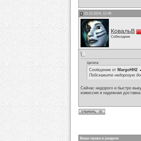
15.10.2024, 11:46
КовальВ
Собеседник
Цитата:
Сообщение от
MargoHH2
Подскажите недорогую до
Сейчас недорого и быстро вык
комиссия и надежная доставка
Ваши права в разделе