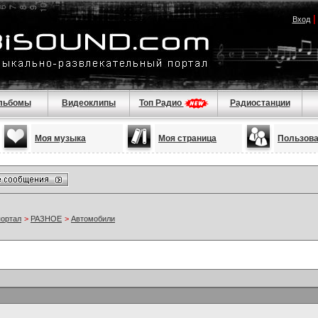
Вход
льбомы
Видеоклипы
Топ Радио
Радиостанции
Моя музыка
Моя страница
Пользов
портал
>
РАЗНОЕ
>
Автомобили