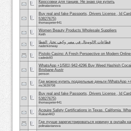
Кроссовки для танцев. Не знаю где купить
polinalaxtanova
Buy real and fake Passports, Drivers License , Id
53827675)
thomaspeter441
Women Beauty Products Wholesale Suppliers
Keith
قطاعات الالوميتال في مصر وكيف تختار القطا
naderkenway
Pistolo Casino: A Fresh Perspective on Modern Onlin
cadedo93
WhatsApp +1(581) 942-4296 Buy Weed Hashish Cocai
Brisbane Austr
penson
Где можно купить поддельные деньги (WhatsApp +
mc3639708
Buy real and fake Passports, Drivers License , Id
53827675)
thomaspeter441
Acquire Safety Certifications in Texas. California. Wh
Rulean4KD
Где лучше зарегистрироваться новичку в онлайн к
polinalaxtanova