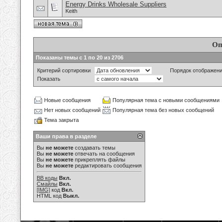
Energy Drinks Wholesale Suppliers
Keith
Оп
Показаны темы с 1 по 20 из 2706
Критерий сортировки
Порядок отображен
Показать
Новые сообщения
Популярная тема с новыми сообщениями
Нет новых сообщений
Популярная тема без новых сообщений
Тема закрыта
Ваши права в разделе
Вы
не можете
создавать темы
Вы
не можете
отвечать на сообщения
Вы
не можете
прикреплять файлы
Вы
не можете
редактировать сообщения
BB коды
Вкл.
Смайлы
Вкл.
[IMG]
код
Вкл.
HTML код
Выкл.