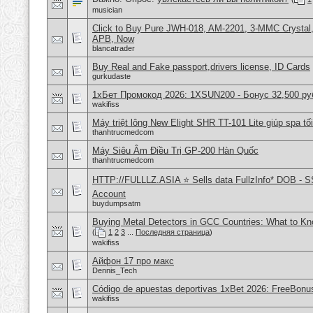
musician
Click to Buy Pure JWH-018, AM-2201, 3-MMC Crystal
APB, Now
blancatrader
Buy Real and Fake passport,drivers license, ID Cards
gurkudaste
1хБет Промокод 2026: 1XSUN200 - Бонус 32,500 ру
wakifiss
Máy triệt lông New Elight SHR TT-101 Lite giúp spa tối
thanhtrucmedcom
Máy Siêu Âm Điều Trị GP-200 Hàn Quốc
thanhtrucmedcom
HTTP://FULLLZ.ASIA ⭐️ Sells data FullzInfo* DOB - S
Account
buydumpsatm
Buying Metal Detectors in GCC Countries: What to K
(
1
2
3
...
Последняя страница
)
wakifiss
Айфон 17 про макс
Dennis_Tech
Código de apuestas deportivas 1xBet 2026: FreeBonu
wakifiss