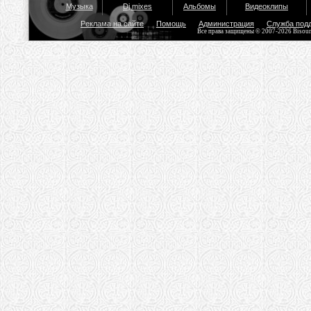
Музыка
Dj mixes
Альбомы
Видеоклипы
Реклама на сайте
Помощь
Администрация
Служба под
Все права защищены © 2007-2026 Bisou