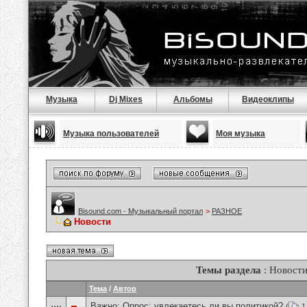
Музыка
Dj Mixes
Альбомы
Видеоклипы
Музыка пользователей
Моя музыка
Bisound.com - Музыкальный портал
>
РАЗНОЕ
Новости
Темы раздела
: Новост
Тема
/
Автор
Важно: Опрос:
увлекаетесь ли вы политикой?
(
1