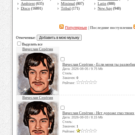
Ambient
Minimal
Latin
(635)
(807)
(888)
Disco
Tribal
New Age
(16891)
(171)
(948)
| Последние поступления
Популярные
Отмеченные:
Выделить все
Вячеслав Серёгин
Вячеслав Серёгин - Если меня ты разлюб
Дата: 2026-08-05 / 9.75 Mb
Стиль:
Закачек:
0
Рейтинг:
Вячеслав Серёгин
Вячеслав Серёгин - Нет дороже глаз твоих
Дата: 2026-08-03 / 8.15 Mb
Стиль:
Закачек:
1
Рейтинг: