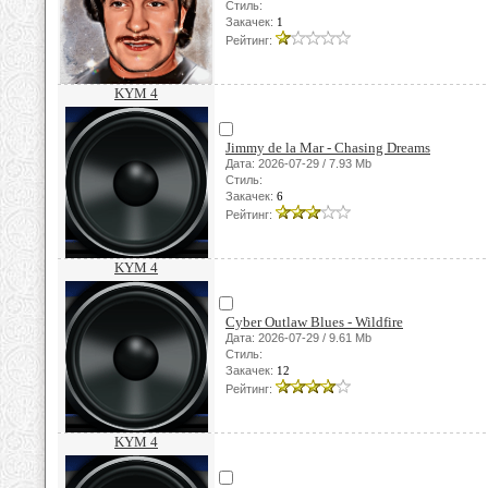
Стиль:
Закачек:
1
Рейтинг:
KYM 4
Jimmy de la Mar - Chasing Dreams
Дата: 2026-07-29 / 7.93 Mb
Стиль:
Закачек:
6
Рейтинг:
KYM 4
Cyber Outlaw Blues - Wildfire
Дата: 2026-07-29 / 9.61 Mb
Стиль:
Закачек:
12
Рейтинг:
KYM 4