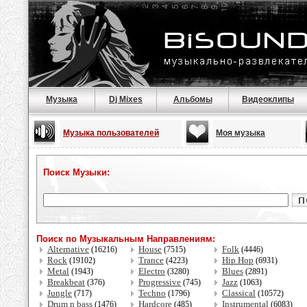
Музыка
Dj Mixes
Альбомы
Видеоклипы
Музыка пользователей
Моя музыка
Поиск Музыки:
Поиск по Музыкальным Направлениям:
Alternative
House
Folk
(16216)
(7515)
(4446)
Rock
Trance
Hip Hop
(19102)
(4223)
(6931)
Metal
Electro
Blues
(1943)
(3280)
(2891)
Breakbeat
Progressive
Jazz
(376)
(745)
(1063)
Jungle
Techno
Classical
(717)
(1796)
(10572)
Drum n bass
Hardcore
Instrumental
(1476)
(485)
(6083)