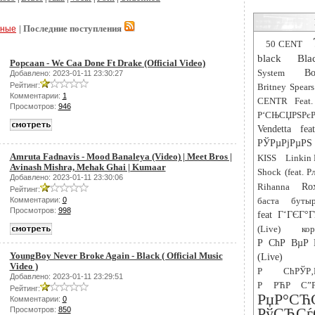
| Последние поступления
рные
50 CENT
black
Bla
Popcaan - We Caa Done Ft Drake (Official Video)
System
Bo
Добавлено: 2023-01-11 23:30:27
Рейтинг:
Britney Spears
Комментарии:
1
CENTR Feat.
Просмотров:
946
Р‘СЊСЏРЅРєР
Vendetta fe
РЎРµРјРµРЅ 
Amruta Fadnavis - Mood Banaleya (Video) | Meet Bros |
KISS
Linkin 
Avinash Mishra, Mehak Ghai | Kumaar
Shock (feat. 
Добавлено: 2023-01-11 23:30:06
Rihanna
Ro
Рейтинг:
Комментарии:
0
баста
буты
Просмотров:
998
feat Г‘ГЄГ°Г
(Live)
ко
Р СћР ВµР 
YoungBoy Never Broke Again - Black ( Official Music
(Live)
Video )
Р СћРЎР
Добавлено: 2023-01-11 23:29:51
Р РЋР С”Р
Рейтинг:
РџР
Комментарии:
0
РўСЂ
Просмотров:
850