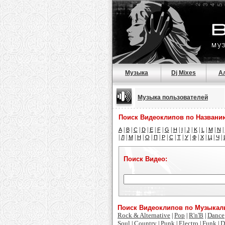
Музыка
Dj Mixes
А
Музыка пользователей
Поиск Видеоклипов по Названи
|
|
|
|
|
|
|
|
|
|
|
|
|
|
A
B
C
D
E
F
G
H
I
J
K
L
M
N
|
|
|
|
|
|
|
|
|
|
|
|
|
|
Л
М
Н
О
П
Р
С
Т
У
Ф
Х
Ц
Ч
Поиск Видео:
Поиск Видеоклипов по Музыка
Rock & Alternative
Pop
R'n'B
Dance
|
|
|
Soul
Country
Punk
Electro
Funk
D
|
|
|
|
|