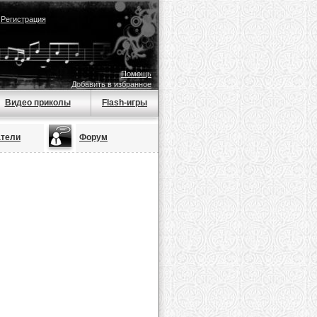
|
Регистрация
Помощь
Добавить в избранное
Видео приколы
Flash-игры
атели
Форум