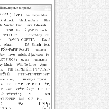
Популярные запросы
???? (Live)
bad boys blue
ck Attack
black sabbath
Blue
b Sinclar Feat. Steve Edwards
CENRT Feat РЎРјРѕРєРё РњРћ
 Р‘Р°СЃС‚Р°
CoffeeShop feat.
°
DAVID GUETTA
David
at. Akram
DJ Smash feat.
РЎР»РµРїР°РєРѕРІ
eminem
live
michael jackson
Park
Pa-
РљСЂР°РІС†)
queen
rammstein
Will To Live
xy Music
Ария
рка
ГЏГ ГѕГ№ГЁГҐ Г’Г°ГіГ±Г»
їГЎГЁГ­
Г’ГҐГ«ГҐГўГЁГ§Г®Г°
роль и шут
пающие трусы
В»Р ВµР Р†Р С‘Р В·Р С•РЎР‚
Р СџР В°РЎР‹РЎвЂ°Р С‘Р Вµ
‚РЎС“РЎРѓРЎвЂ№ feat
ЎР‚РЎРЏР В±Р С‘Р Р…
°СЋС‰РёРµ
СѓСЃС‹ feat