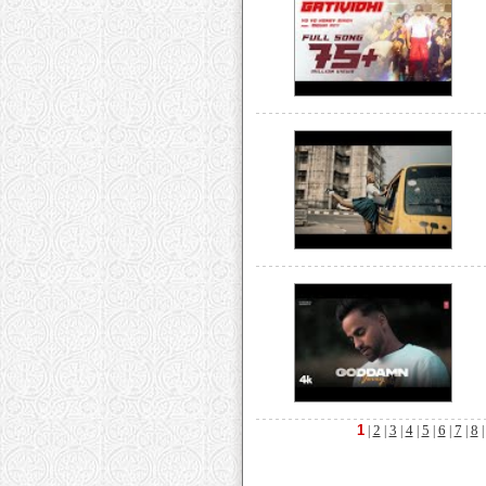
1
2
3
4
5
6
7
8
|
|
|
|
|
|
|