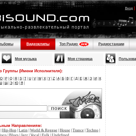
Вход
льбомы
Видеоклипы
Топ Радио
Радиостанции
Моя музыка
Моя страница
Пользов
ю Группы (Имени Исполнителя):
|
|
|
|
|
|
|
|
|
|
|
|
|
|
|
|
|
|
|
|
|
O
P
Q
R
S
T
U
V
W
X
Y
Z
А
Б
В
Г
Д
Е
Ж
З
И
К
|
|
|
|
|
Ш
Щ
Э
Ю
Я
льным Направлениям:
Hip-Hop
Latin
World & Reggae
House
Trance
Techno
|
|
|
|
|
|
|
isco
Blues
Jazz
Vocal
Folk
Undefined
|
|
|
|
|