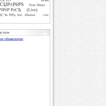
СЏР±РёРЅ
Руки Вверх
РІРёР·РѕСЂ (Live)
ЏС‰РёРµ feat. Alkatraz
стас
в сети