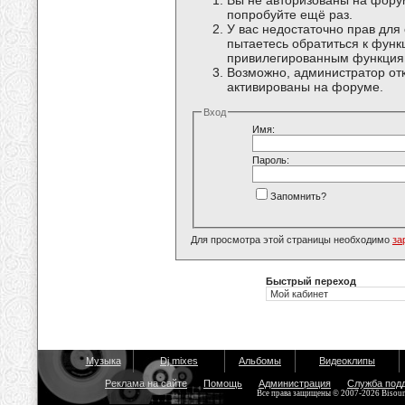
Вы не авторизованы на форум
попробуйте ещё раз.
У вас недостаточно прав для
пытаетесь обратиться к функ
привилегированным функция
Возможно, администратор отк
активированы на форуме.
Вход
Имя:
Пароль:
Запомнить?
Для просмотра этой страницы необходимо
за
Быстрый переход
Музыка
Dj mixes
Альбомы
Видеоклипы
Реклама на сайте
Помощь
Администрация
Служба под
Все права защищены © 2007-2026 Bisou