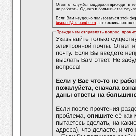
Ответ от службы поддержки приходит в те
не работать. Однако в большинстве случа
Если Вам неудобно пользоваться этой фо
bisound@bisound.com
- это эквивалентно 
Прежде чем отправлять вопрос, прочит
Указывайте только сущест
электронной почты. Ответ 
почту. Если Вы введёте не
выслать Вам ответ. Не забу
вопроса!
Если у Вас что-то не работает или что-то не получается,
пожалуйста, сначала озн
даны ответы на большинс
Если после прочтения разд
проблема,
опишите
её как 
пытаетесь сделать, на каки
адреса), что делаете, и что