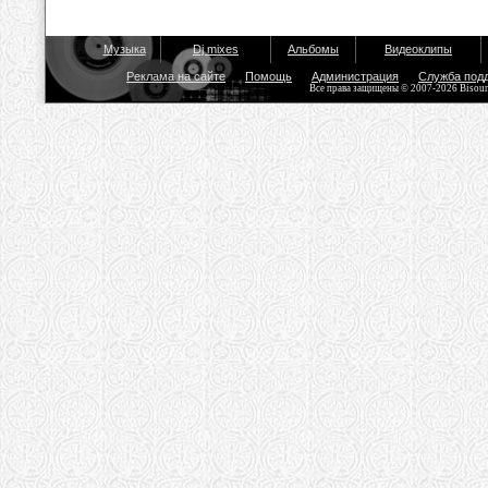
Музыка
Dj mixes
Альбомы
Видеоклипы
Реклама на сайте
Помощь
Администрация
Служба под
Все права защищены © 2007-2026 Bisou