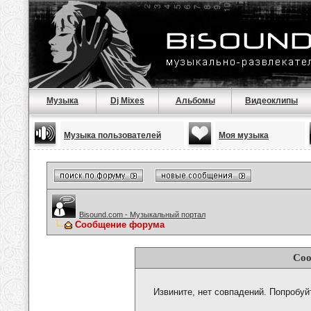
Музыка
Dj Mixes
Альбомы
Видеоклипы
Музыка пользователей
Моя музыка
Bisound.com - Музыкальный портал
Сообщение форума
Соо
Извините, нет совпадений. Попробуй