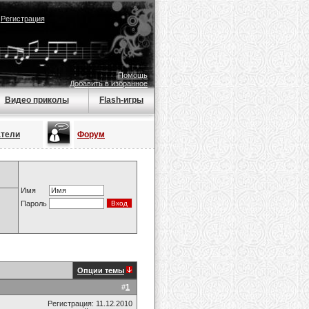
|
Регистрация
Помощь
Добавить в избранное
Видео приколы
Flash-игры
атели
Форум
Имя
Пароль
Опции темы
#
1
Регистрация: 11.12.2010