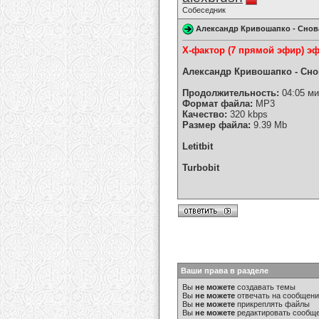
Собеседник
Александр Кривошапко - Снова
Х-фактор (7 прямой эфир) эфи
Александр Кривошапко - Снов
Продолжительность:
04:05 м
Формат файла:
MP3
Качество:
320 kbps
Размер файла:
9.39 Mb
Letitbit
Turbobit
Ваши права в разделе
Вы
не можете
создавать темы
Вы
не можете
отвечать на сообщен
Вы
не можете
прикреплять файлы
Вы
не можете
редактировать сообщ