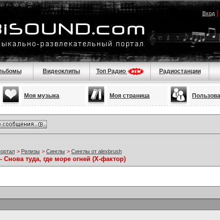
Вход
льбомы
Видеоклипы
Топ Радио
Радиостанции
Моя музыка
Моя страница
Пользов
портал
>
Релизы
>
Синглы
>
Синглы от alexbrush
 Снова туда, где море огней (Х-фактор)