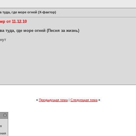
 туда, где море огней (Х-фактор)
р от 11.12.10
а туда, где море огней (Песня за жизнь)
инут
«
Предыдущая тема
|
Следующая тема
»
ия
ения