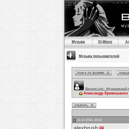
Музыка
Dj Mixes
А
Музыка пользователей
Bisound.com - Музыкальный 
Александр Кривошапко -
13.12.2010, 20:02
alexbrush