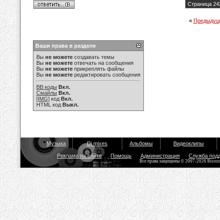
Страница 24
«
Предыдущ
Ваши права в разделе
Вы
не можете
создавать темы
Вы
не можете
отвечать на сообщения
Вы
не можете
прикреплять файлы
Вы
не можете
редактировать сообщения
BB коды
Вкл.
Смайлы
Вкл.
[IMG]
код
Вкл.
HTML код
Выкл.
Музыка
Dj mixes
Альбомы
Видеоклипы
Реклама на сайте
Помощь
Администрация
Служба под
Все права защищены © 2007-2026 Bisou