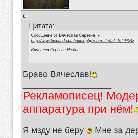
Цитата:
Сообщение от
Вячеслав Серёгин
http://www.bisound.com/index.php?nam...le&id=10404042
Вячеслав Серёгин-На бис
Браво Вячеслав!
__________________
Рекламописец! Модер
аппаратура при нём!
Я мзду не беру
Мне за де