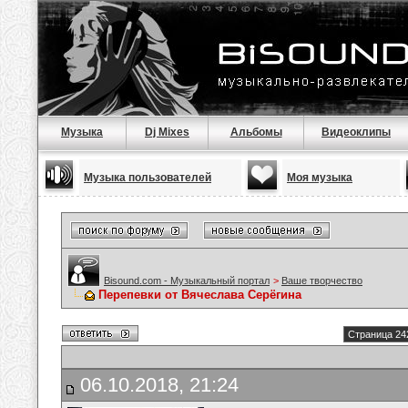
Музыка
Dj Mixes
Альбомы
Видеоклипы
Музыка пользователей
Моя музыка
Bisound.com - Музыкальный портал
>
Ваше творчество
Перепевки от Вячеслава Серёгина
Страница 24
06.10.2018, 21:24