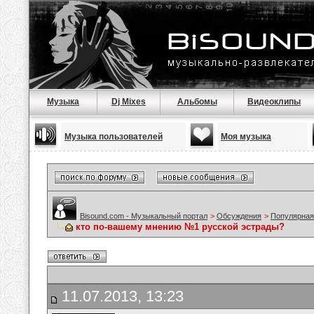
Музыка
Dj Mixes
Альбомы
Видеоклипы
Музыка пользователей
Моя музыка
Bisound.com - Музыкальный портал
>
Обсуждения
>
Популярная
кто по-вашему мнению №1 русской эстрады?
11.07.2013, 13:23