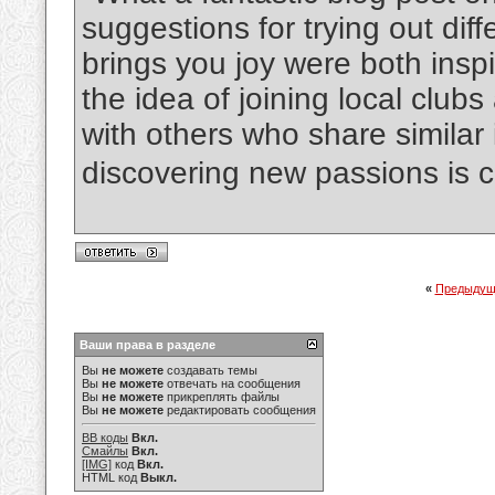
suggestions for trying out diff
brings you joy were both inspir
the idea of joining local club
with others who share similar 
discovering new passions is c
«
Предыдущ
Ваши права в разделе
Вы
не можете
создавать темы
Вы
не можете
отвечать на сообщения
Вы
не можете
прикреплять файлы
Вы
не можете
редактировать сообщения
BB коды
Вкл.
Смайлы
Вкл.
[IMG]
код
Вкл.
HTML код
Выкл.