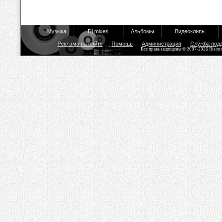
Музыка
Dj mixes
Альбомы
Видеоклипы
Реклама на сайте
Помощь
Администрация
Служба под
Все права защищены © 2007-2026 Bisou