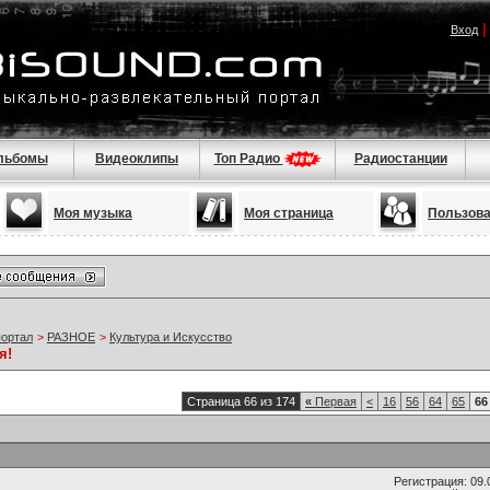
Вход
льбомы
Видеоклипы
Топ Радио
Радиостанции
Моя музыка
Моя страница
Пользов
портал
>
РАЗНОЕ
>
Культура и Искусство
я!
Страница 66 из 174
«
Первая
<
16
56
64
65
66
Регистрация: 09.