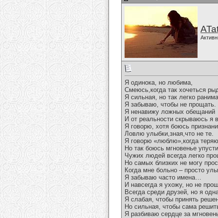
ATa
Активн
Я одинока, но любима,
Смеюсь,когда так хочеться ры
Я сильная, но так легко ранима
Я забываю, чтобы не прощать.
Я ненавижу ложных обещаний
И от реальности скрываюсь я в
Я говорю, хотя боюсь признани
Ловлю улыбки,зная,что не те.
Я говорю «люблю»,когда теряю
Но так боюсь мгновенье упусти
Чужих людей всегда легко пр
Но самых близких не могу прос
Когда мне больно – просто ул
Я забываю часто имена…
И навсегда я ухожу, но не про
Всегда среди друзей, но я одна
Я слабая, чтобы принять реше
Но сильная, чтобы сама решит
Я разбиваю сердце за мгновен