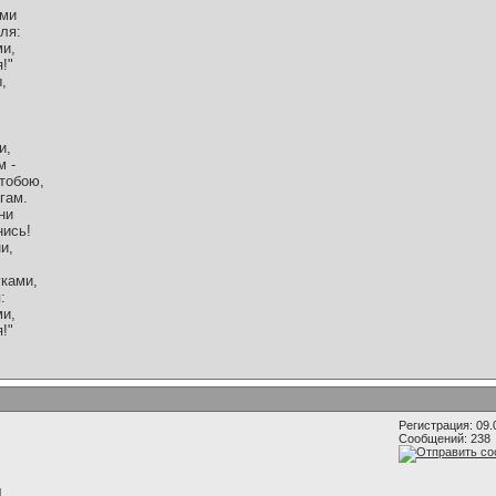
ами
ля:
ми,
!"
,
и,
м -
 тобою,
гам.
ни
нись!
и,
уками,
:
ми,
!"
Регистрация: 09.
Сообщений: 238