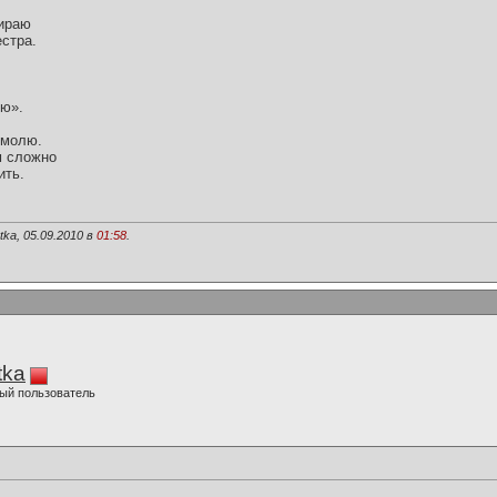
бираю
стра.
ю».
 молю.
м сложно
ить.
ka, 05.09.2010 в
01:58
.
tka
ый пользователь