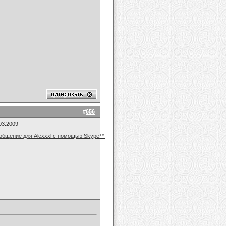
#
656
03.2009