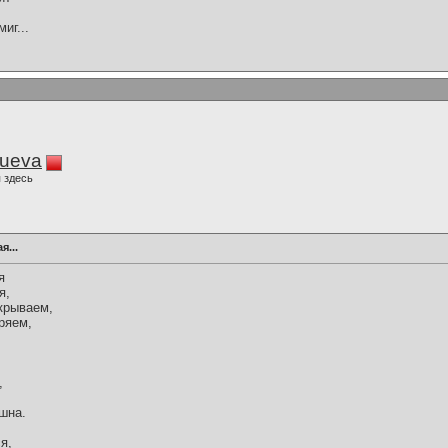
иг...
lueva
 здесь
я...
я
я,
ткрываем,
ряем,
,
ешна.
я,