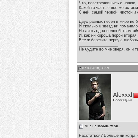
Что, повстречавшись с новою, 
Какой-то частью все же остае
С ней, самой первой, чистой и
Двух равных песен в мире не б
И сколько б звезд ни поманило
Но лишь одна волшебством об
И, как ни хороша порой вторая,
Все ж берегите первую любовь
__________________
Не будите во мне зверя, он и т
07.09.2010, 00:59
Alexxxl
Собеседник
Мне не забыть тебя...
Расстаться? Больше ни когда 