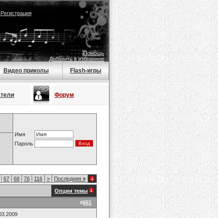
|
Регистрация
Помощь
Добавить в избранное
Видео приколы
Flash-игры
атели
Форум
Имя
Пароль
67
68
76
116
>
Последняя
»
Опции темы
#
651
03.2009