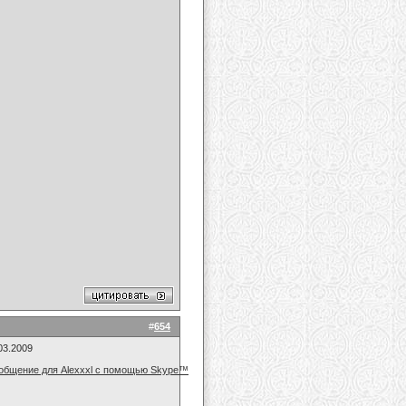
#
654
03.2009