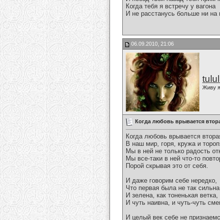
Когда тебя я встречу у вагона
И не расстанусь больше ни на м
06.09.2010, 21:06
tulu
Живу я
Когда любовь врывается втора
Когда любовь врывается втора
В наш мир, горя, кружа и тороп
Мы в ней не только радость о
Мы все-таки в ней что-то повто
Порой скрывая это от себя.
И даже говорим себе нередко,
Что первая была не так сильна
И зелена, как тоненькая ветка,
И чуть наивна, и чуть-чуть см
И целый век себе не признаемс