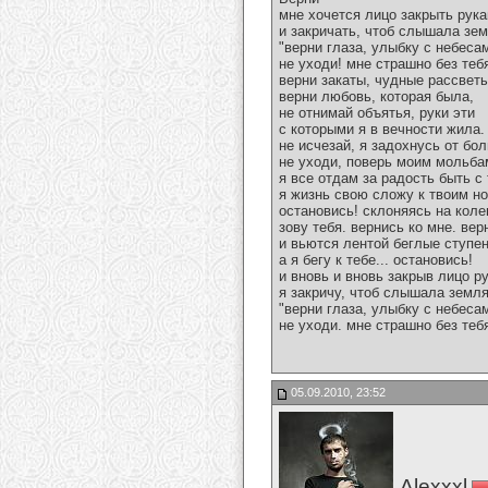
мне хочется лицо закрыть рук
и закричать, чтоб слышала зем
"верни глаза, улыбку с небеса
не уходи! мне страшно без тебя
верни закаты, чудные рассветы
верни любовь, которая была,
не отнимай объятья, руки эти
с которыми я в вечности жила.
не исчезай, я задохнусь от бол
не уходи, поверь моим мольба
я все отдам за радость быть с
я жизнь свою сложу к твоим но
остановись! склоняясь на коле
зову тебя. вернись ко мне. вер
и вьются лентой беглые ступен
а я бегу к тебе... остановись!
и вновь и вновь закрыв лицо р
я закричу, чтоб слышала земля
"верни глаза, улыбку с небеса
не уходи. мне страшно без тебя
05.09.2010, 23:52
Alexxxl