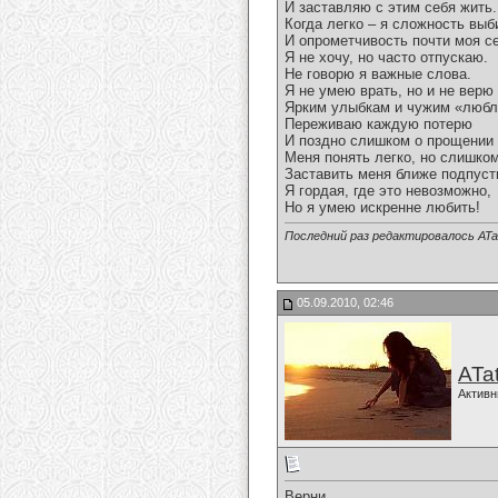
И заставляю с этим себя жить.
Когда легко – я сложность вы
И опрометчивость почти моя се
Я не хочу, но часто отпускаю.
Не говорю я важные слова.
Я не умею врать, но и не верю
Ярким улыбкам и чужим «любл
Переживаю каждую потерю
И поздно слишком о прощении
Меня понять легко, но слишко
Заставить меня ближе подпуст
Я гордая, где это невозможно,
Но я умею искренне любить!
Последний раз редактировалось ATat
05.09.2010, 02:46
ATa
Активн
Верни