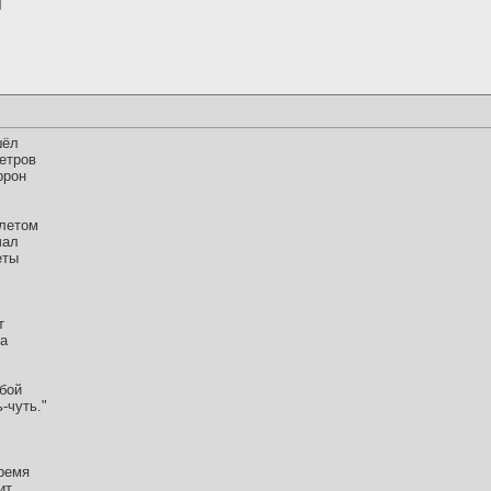
шёл
етров
ррон
 летом
чал
еты
т
за
обой
-чуть."
время
ит