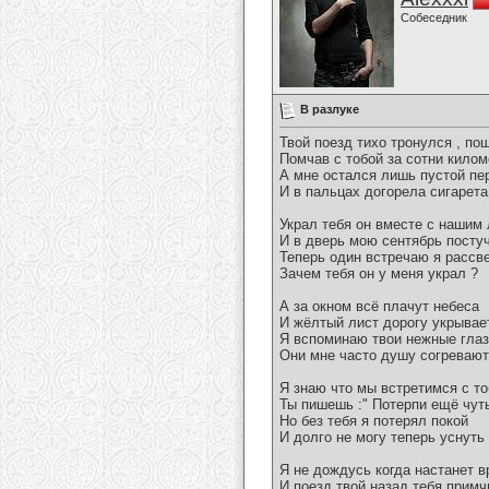
Собеседник
В разлуке
Твой поезд тихо тронулся , по
Помчав с тобой за сотни килом
А мне остался лишь пустой пе
И в пальцах догорела сигарета
Украл тебя он вместе с нашим
И в дверь мою сентябрь посту
Теперь один встречаю я рассв
Зачем тебя он у меня украл ?
А за окном всё плачут небеса
И жёлтый лист дорогу укрывае
Я вспоминаю твои нежные гла
Они мне часто душу согревают
Я знаю что мы встретимся с т
Ты пишешь :" Потерпи ещё чуть
Но без тебя я потерял покой
И долго не могу теперь уснуть
Я не дождусь когда настанет 
И поезд твой назад тебя примч