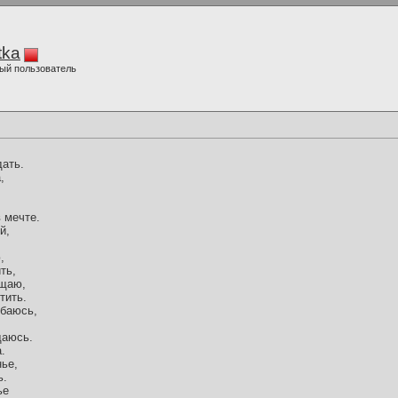
tka
ый пользователь
дать.
,
 мечте.
й,
,
ть,
ощаю,
тить.
ыбаюсь,
щаюсь.
.
нье,
ь.
ье