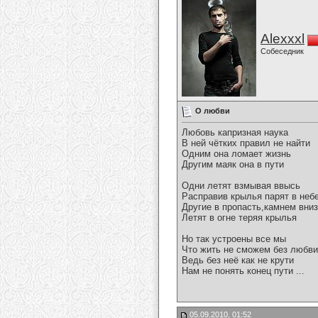
Alexxxl
Собеседник
О любви
Любовь капризная наука
В ней чётких правил не найти
Одним она ломает жизнь
Другим маяк она в пути
Одни летят взмывая ввысь
Расправив крылья парят в неб
Другие в пропасть,камнем вниз
Летят в огне теряя крылья
Но так устроены все мы
Что жить не сможем без любви
Ведь без неё как не крути
Нам не понять конец пути ...
05.09.2010, 01:52