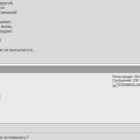
другой,
мся
 смешной!
ывает,
 вновь,
ладает.
!
ак не высыпается...
Регистрация: 09.
Сообщений: 238
не вспоминать?