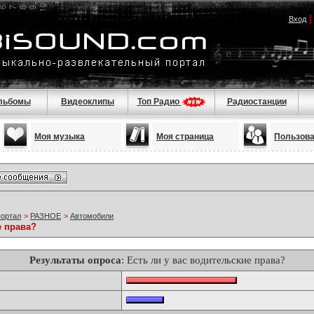
Вход
льбомы
Видеоклипы
Топ Радио
Радиостанции
Моя музыка
Моя страница
Пользов
портал
>
РАЗНОЕ
>
Автомобили
е права?
Результаты опроса
: Есть ли у вас водительские права?