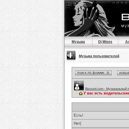
Музыка
Dj Mixes
А
Музыка пользователей
Bisound.com - Музыкальный 
У вас есть водительски
Есть!
Нет(