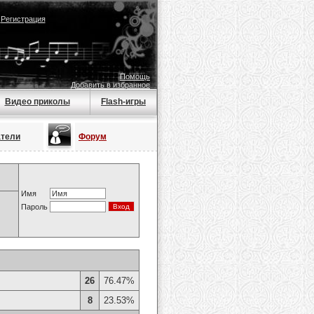
|
Регистрация
Помощь
Добавить в избранное
Видео приколы
Flash-игры
атели
Форум
Имя
Пароль
26
76.47%
8
23.53%