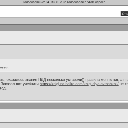
Голосовавшие:
34
. Вы ещё не голосовали в этом опросе
Стр
лись .
ть, оказалось знания ПДД несколько устарели)) правила меняются, а я в
 Заказал вот учебники
https://knigi-na-balke.com/knigi-dlya-avtoshkoli/
не т
год.