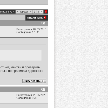
аница 4 из 4
«
Первая
<
2
3
4
Опции темы
#
31
Регистрация: 07.05.2013
Сообщений: 1,152
от нет, лентяй и проверить
олько по правилам дорожного
#
32
Регистрация: 25.05.2020
Сообщений: 168