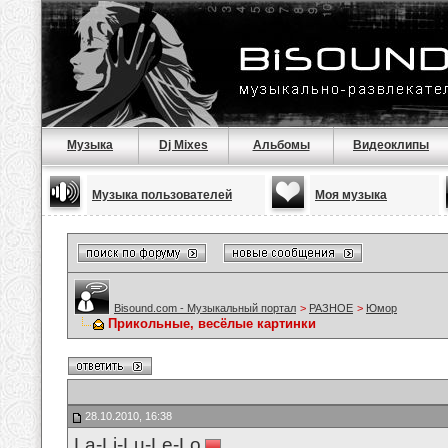
Музыка
Dj Mixes
Альбомы
Видеоклипы
Музыка пользователей
Моя музыка
Bisound.com - Музыкальный портал
>
РАЗНОЕ
>
Юмор
Прикольные, весёлые картинки
28.10.2010, 16:38
La-Li-Lu-Le-Lo