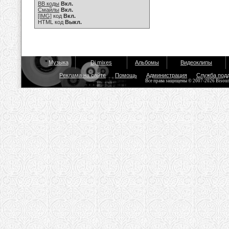
BB коды
Вкл.
Смайлы
Вкл.
[IMG]
код
Вкл.
HTML код
Выкл.
Музыка
Dj mixes
Альбомы
Видеоклипы
Реклама на сайте
Помощь
Администрация
Служба под
Все права защищены © 2007-2026 Bisou