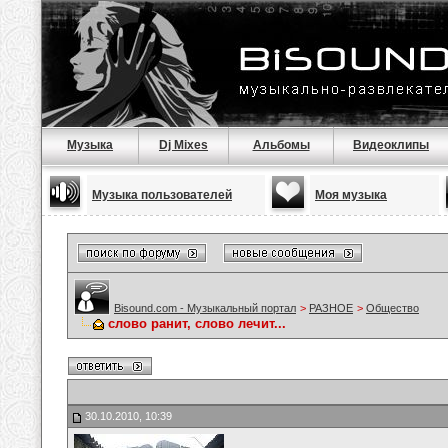
Музыка
Dj Mixes
Альбомы
Видеоклипы
Музыка пользователей
Моя музыка
Bisound.com - Музыкальный портал
>
РАЗНОЕ
>
Общество
слово ранит, слово лечит...
30.10.2010, 10:39