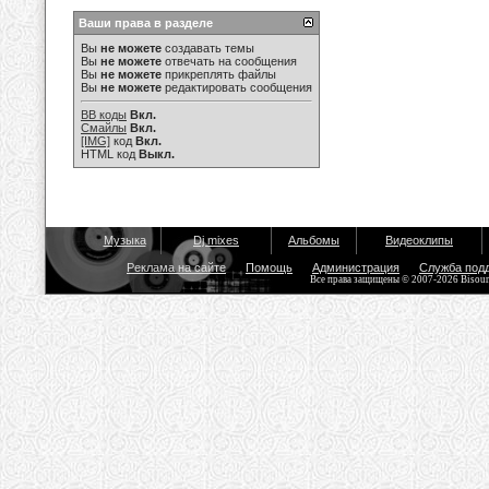
Ваши права в разделе
Вы
не можете
создавать темы
Вы
не можете
отвечать на сообщения
Вы
не можете
прикреплять файлы
Вы
не можете
редактировать сообщения
BB коды
Вкл.
Смайлы
Вкл.
[IMG]
код
Вкл.
HTML код
Выкл.
Музыка
Dj mixes
Альбомы
Видеоклипы
Реклама на сайте
Помощь
Администрация
Служба под
Все права защищены © 2007-2026 Bisou